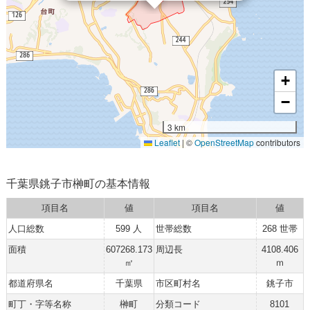
+
−
3 km
Leaflet
|
©
OpenStreetMap
contributors
千葉県銚子市榊町の基本情報
項目名
値
項目名
値
人口総数
599 人
世帯総数
268 世帯
面積
607268.173
周辺長
4108.406
㎡
ｍ
都道府県名
千葉県
市区町村名
銚子市
町丁・字等名称
榊町
分類コード
8101