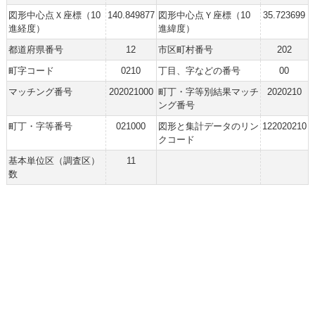
図形中心点Ｘ座標（10
140.849877
図形中心点Ｙ座標（10
35.723699
進経度）
進緯度）
都道府県番号
12
市区町村番号
202
町字コード
0210
丁目、字などの番号
00
マッチング番号
202021000
町丁・字等別結果マッチ
2020210
ング番号
町丁・字等番号
021000
図形と集計データのリン
122020210
クコード
基本単位区（調査区）
11
数