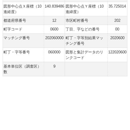
図形中心点Ｘ座標（10
140.839486
図形中心点Ｙ座標（10
35.725014
進経度）
進緯度）
都道府県番号
12
市区町村番号
202
町字コード
0600
丁目、字などの番号
00
マッチング番号
202060000
町丁・字等別結果マッ
2020600
チング番号
町丁・字等番号
060000
図形と集計データのリ
122020600
ンクコード
基本単位区（調査区）
9
数