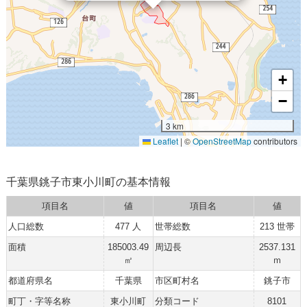
+
−
3 km
Leaflet
|
©
OpenStreetMap
contributors
千葉県銚子市東小川町の基本情報
項目名
値
項目名
値
人口総数
477 人
世帯総数
213 世帯
面積
185003.49
周辺長
2537.131
㎡
ｍ
都道府県名
千葉県
市区町村名
銚子市
町丁・字等名称
東小川町
分類コード
8101