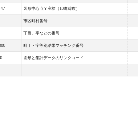
447
図形中心点Ｙ座標（10進緯度）
市区町村番号
丁目、字などの番号
000
町丁・字等別結果マッチング番号
0
図形と集計データのリンクコード