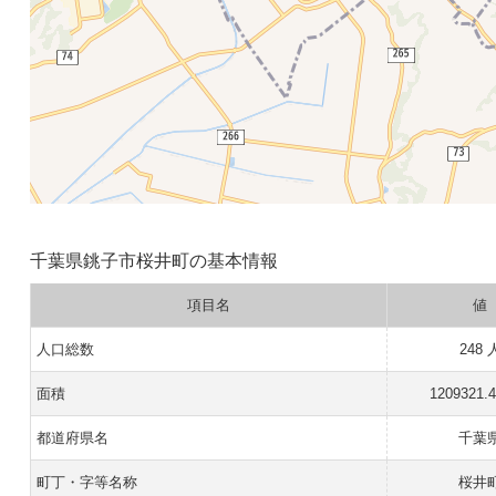
千葉県銚子市桜井町の基本情報
項目名
値
人口総数
248 
面積
1209321.
都道府県名
千葉
町丁・字等名称
桜井