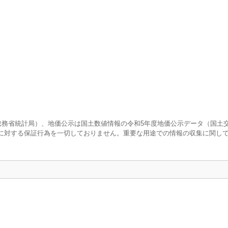
査（総務省統計局）、地価公示は国土数値情報の令和5年度地価公示データ（国土
に対する保証行為を一切しておりません。重要な用途での情報の収集に関し
口