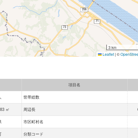
3 km
Leaflet
|
©
OpenStre
項目名
人
世帯総数
483 ㎡
周辺長
県
市区町村名
町
分類コード