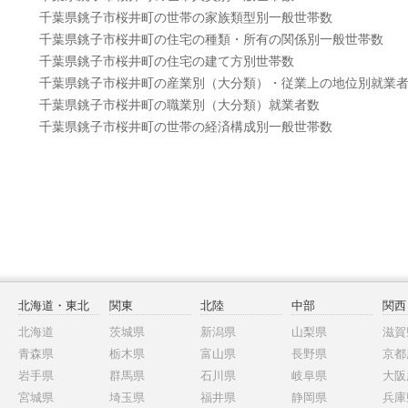
千葉県銚子市桜井町の世帯の家族類型別一般世帯数
千葉県銚子市桜井町の住宅の種類・所有の関係別一般世帯数
千葉県銚子市桜井町の住宅の建て方別世帯数
千葉県銚子市桜井町の産業別（大分類）・従業上の地位別就業
千葉県銚子市桜井町の職業別（大分類）就業者数
千葉県銚子市桜井町の世帯の経済構成別一般世帯数
北海道・東北
関東
北陸
中部
関西
北海道
茨城県
新潟県
山梨県
滋賀
青森県
栃木県
富山県
長野県
京都
岩手県
群馬県
石川県
岐阜県
大阪
宮城県
埼玉県
福井県
静岡県
兵庫