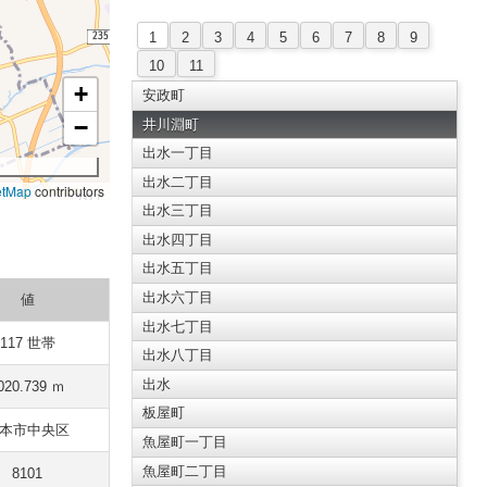
1
2
3
4
5
6
7
8
9
10
11
+
安政町
−
井川淵町
出水一丁目
出水二丁目
etMap
contributors
出水三丁目
出水四丁目
出水五丁目
出水六丁目
値
出水七丁目
117 世帯
出水八丁目
出水
020.739 ｍ
板屋町
本市中央区
魚屋町一丁目
魚屋町二丁目
8101