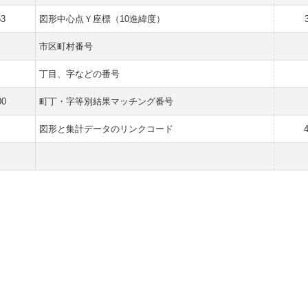
63
図形中心点Ｙ座標（10進緯度）
市区町村番号
丁目、字などの番号
00
町丁・字等別結果マッチング番号
図形と集計データのリンクコード