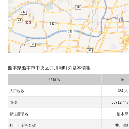
熊本県熊本市中央区井川淵町の基本情報
項目名
値
人口総数
184 人
面積
53712.44
都道府県名
熊本県
町丁・字等名称
井川淵