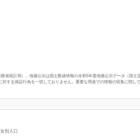
査（総務省統計局）、地価公示は国土数値情報の令和5年度地価公示データ（国土
に対する保証行為を一切しておりません。重要な用途での情報の収集に関し
男女別人口