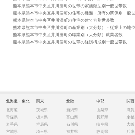
熊本県熊本市中央区井川淵町の世帯の家族類型別一般世帯数
熊本県熊本市中央区井川淵町の住宅の種類・所有の関係別一般
熊本県熊本市中央区井川淵町の住宅の建て方別世帯数
熊本県熊本市中央区井川淵町の産業別（大分類）・従業上の地
熊本県熊本市中央区井川淵町の職業別（大分類）就業者数
熊本県熊本市中央区井川淵町の世帯の経済構成別一般世帯数
北海道・東北
関東
北陸
中部
関西
北海道
茨城県
新潟県
山梨県
滋賀
青森県
栃木県
富山県
長野県
京都
岩手県
群馬県
石川県
岐阜県
大阪
宮城県
埼玉県
福井県
静岡県
兵庫