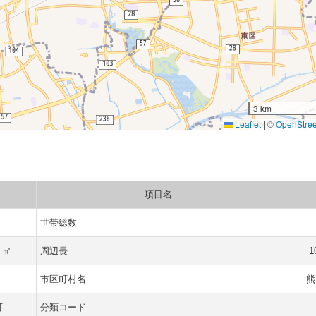
3 km
Leaflet
|
©
OpenStre
項目名
世帯総数
7 ㎡
周辺長
1
市区町村名
熊
町
分類コード