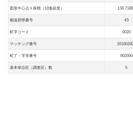
図形中心点Ｘ座標（10進経度）
130.718
都道府県番号
43
町字コード
0020
マッチング番号
1010020
町丁・字等番号
002000
基本単位区（調査区）数
5