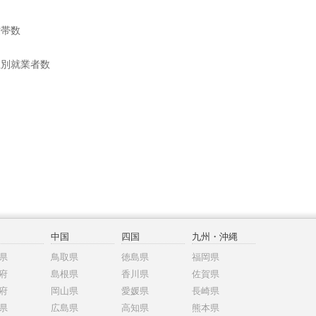
世帯数
位別就業者数
中国
四国
九州・沖縄
県
鳥取県
徳島県
福岡県
府
島根県
香川県
佐賀県
府
岡山県
愛媛県
長崎県
県
広島県
高知県
熊本県