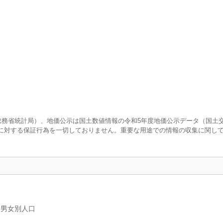
査（総務省統計局）、地価公示は国土数値情報の令和5年度地価公示データ（国土
に対する保証行為を一切しておりません。重要な用途での情報の収集に関し
、男女別人口