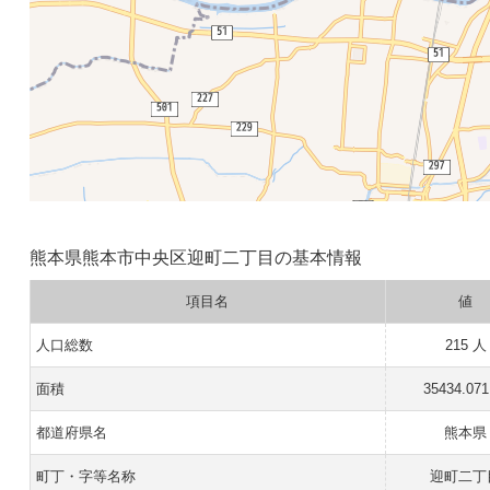
熊本県熊本市中央区迎町二丁目の基本情報
項目名
値
人口総数
215 人
面積
35434.07
都道府県名
熊本県
町丁・字等名称
迎町二丁