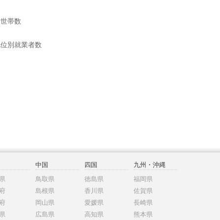
般世帯数
地位別就業者数
中国
四国
九州・沖縄
県
鳥取県
徳島県
福岡県
府
島根県
香川県
佐賀県
府
岡山県
愛媛県
長崎県
県
広島県
高知県
熊本県