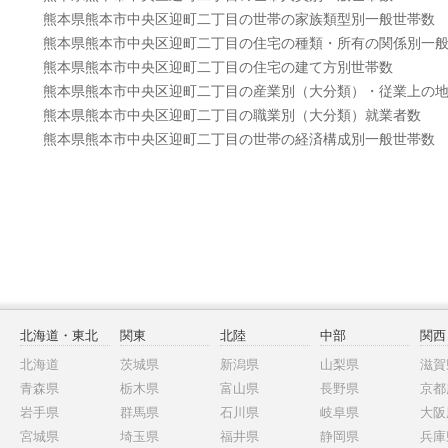
熊本県熊本市中央区迎町二丁目の世帯の家族類型別一般世帯数
熊本県熊本市中央区迎町二丁目の住宅の種類・所有の関係別一
熊本県熊本市中央区迎町二丁目の住宅の建て方別世帯数
熊本県熊本市中央区迎町二丁目の産業別（大分類）・従業上の
熊本県熊本市中央区迎町二丁目の職業別（大分類）就業者数
熊本県熊本市中央区迎町二丁目の世帯の経済構成別一般世帯数
北海道・東北
関東
北陸
中部
関西
北海道
茨城県
新潟県
山梨県
滋賀
青森県
栃木県
富山県
長野県
京都
岩手県
群馬県
石川県
岐阜県
大阪
宮城県
埼玉県
福井県
静岡県
兵庫