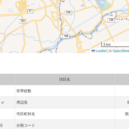
3 km
Leaflet
|
©
OpenStre
項目名
世帯総数
1 ㎡
周辺長
市区町村名
熊
目
分類コード