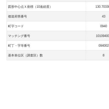
図形中心点Ｘ座標（10進経度）
130.7033
都道府県番号
43
町字コード
0940
マッチング番号
1010940
町丁・字等番号
094002
基本単位区（調査区）数
8