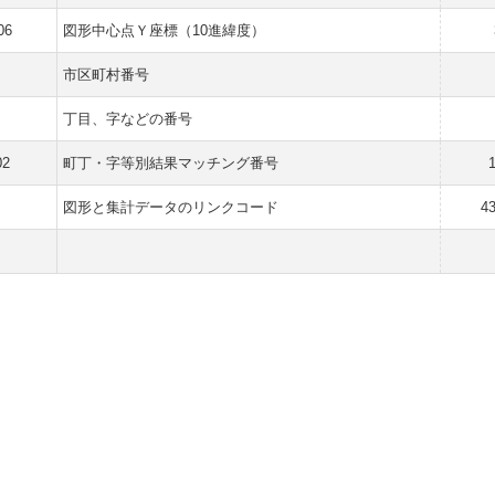
06
図形中心点Ｙ座標（10進緯度）
市区町村番号
丁目、字などの番号
02
町丁・字等別結果マッチング番号
図形と集計データのリンクコード
4