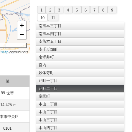
1
2
3
4
5
6
7
8
9
10
11
+
南熊本三丁目
−
南熊本四丁目
南熊本五丁目
南千反畑町
etMap
contributors
南坪井町
宮内
妙体寺町
迎町一丁目
値
迎町二丁目
99 世帯
室園町
本山一丁目
814.425 ｍ
本山二丁目
本市中央区
本山三丁目
本山四丁目
8101