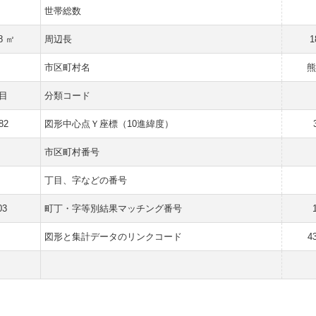
世帯総数
8 ㎡
周辺長
1
市区町村名
熊
目
分類コード
82
図形中心点Ｙ座標（10進緯度）
市区町村番号
丁目、字などの番号
03
町丁・字等別結果マッチング番号
図形と集計データのリンクコード
4