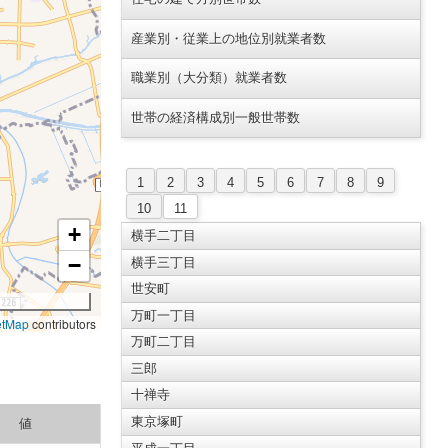
産業別・従業上の地位別就業者数
職業別（大分類）就業者数
世帯の経済構成別一般世帯数
1
2
3
4
5
6
7
8
9
10
11
+
横手二丁目
−
横手三丁目
世安町
万町一丁目
etMap
contributors
万町二丁目
三郎
十禅寺
東京塚町
値