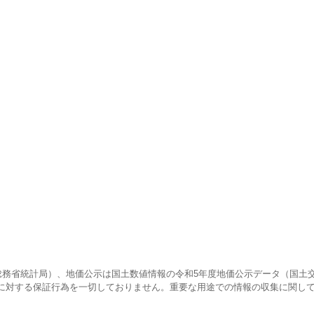
査（総務省統計局）、地価公示は国土数値情報の令和5年度地価公示データ（国土
に対する保証行為を一切しておりません。重要な用途での情報の収集に関し