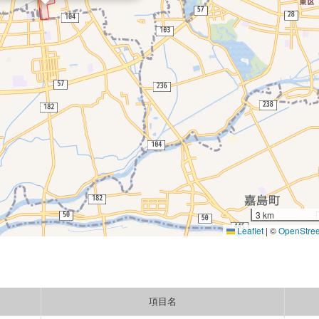
3 km
Leaflet
|
©
OpenStre
項目名