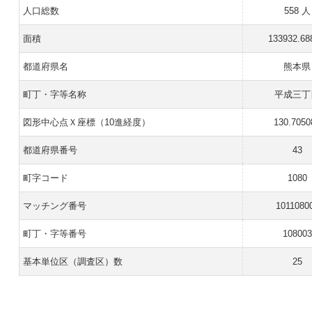
人口総数
558 人
面積
133932.68
都道府県名
熊本県
町丁・字等名称
平成三丁
図形中心点Ｘ座標（10進経度）
130.7050
都道府県番号
43
町字コード
1080
マッチング番号
1011080
町丁・字等番号
108003
基本単位区（調査区）数
25