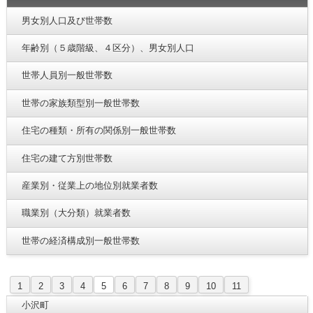
男女別人口及び世帯数
年齢別（５歳階級、４区分）、男女別人口
世帯人員別一般世帯数
世帯の家族類型別一般世帯数
住宅の種類・所有の関係別一般世帯数
住宅の建て方別世帯数
産業別・従業上の地位別就業者数
職業別（大分類）就業者数
世帯の経済構成別一般世帯数
1
2
3
4
5
6
7
8
9
10
11
小沢町