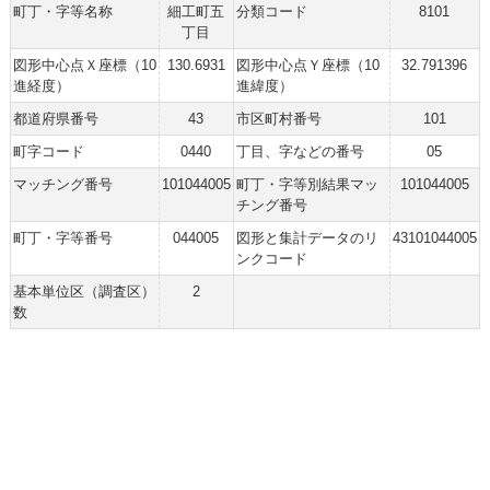
町丁・字等名称
細工町五
分類コード
8101
丁目
図形中心点Ｘ座標（10
130.6931
図形中心点Ｙ座標（10
32.791396
進経度）
進緯度）
都道府県番号
43
市区町村番号
101
町字コード
0440
丁目、字などの番号
05
マッチング番号
101044005
町丁・字等別結果マッ
101044005
チング番号
町丁・字等番号
044005
図形と集計データのリ
43101044005
ンクコード
基本単位区（調査区）
2
数