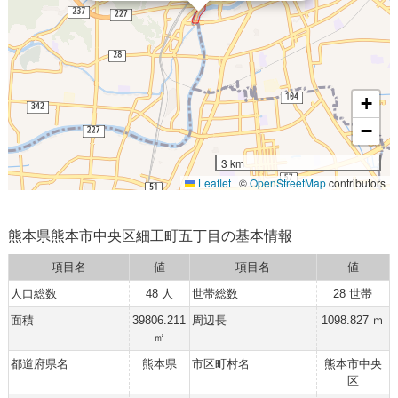
+
−
3 km
Leaflet
|
©
OpenStreetMap
contributors
熊本県熊本市中央区細工町五丁目の基本情報
項目名
値
項目名
値
人口総数
48 人
世帯総数
28 世帯
面積
39806.211
周辺長
1098.827 ｍ
㎡
都道府県名
熊本県
市区町村名
熊本市中央
区