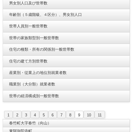
男女別人口及び世帯数
年齢別（５歳階級、４区分）、男女別人口
世帯人員別一般世帯数
世帯の家族類型別一般世帯数
住宅の種類・所有の関係別一般世帯数
住宅の建て方別世帯数
産業別・従業上の地位別就業者数
職業別（大分類）就業者数
世帯の経済構成別一般世帯数
1
2
3
4
5
6
7
8
9
10
11
春竹町大字春竹（向山）
東阿弥陀寺町