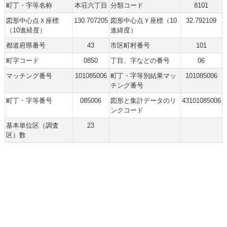
町丁・字等名称
本荘六丁目
分類コード
8101
図形中心点Ｘ座標
130.707205
図形中心点Ｙ座標（10
32.792109
（10進経度）
進緯度）
都道府県番号
43
市区町村番号
101
町字コード
0850
丁目、字などの番号
06
マッチング番号
101085006
町丁・字等別結果マッ
101085006
チング番号
町丁・字等番号
085006
図形と集計データのリ
43101085006
ンクコード
基本単位区（調査
23
区）数