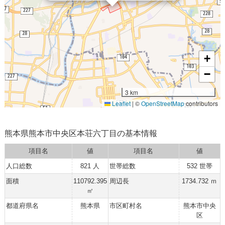
+
−
3 km
Leaflet
|
©
OpenStreetMap
contributors
熊本県熊本市中央区本荘六丁目の基本情報
項目名
値
項目名
値
人口総数
821 人
世帯総数
532 世帯
面積
110792.395
周辺長
1734.732 ｍ
㎡
都道府県名
熊本県
市区町村名
熊本市中央
区