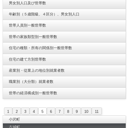
男女別人口及び世帯数
年齢別（５歳階級、４区分）、男女別人口
世帯人員別一般世帯数
世帯の家族類型別一般世帯数
住宅の種類・所有の関係別一般世帯数
住宅の建て方別世帯数
産業別・従業上の地位別就業者数
職業別（大分類）就業者数
世帯の経済構成別一般世帯数
1
2
3
4
5
6
7
8
9
10
11
小沢町
古城町