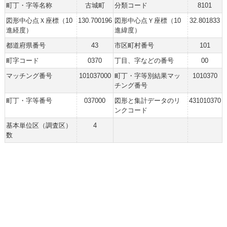
町丁・字等名称
古城町
分類コード
8101
図形中心点Ｘ座標（10
130.700196
図形中心点Ｙ座標（10
32.801833
進経度）
進緯度）
都道府県番号
43
市区町村番号
101
町字コード
0370
丁目、字などの番号
00
マッチング番号
101037000
町丁・字等別結果マッ
1010370
チング番号
町丁・字等番号
037000
図形と集計データのリ
431010370
ンクコード
基本単位区（調査区）
4
数