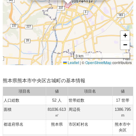
+
−
3 km
Leaflet
|
©
OpenStreetMap
contributors
熊本県熊本市中央区古城町の基本情報
項目名
値
項目名
値
人口総数
52 人
世帯総数
17 世帯
面積
81036.613
周辺長
1386.795
㎡
ｍ
都道府県名
熊本県
市区町村名
熊本市中
央区