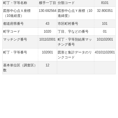
町丁・字等名称
横手一丁目
分類コード
8101
図形中心点Ｘ座標
130.692564
図形中心点Ｙ座標（10
32.800351
（10進経度）
進緯度）
都道府県番号
43
市区町村番号
101
町字コード
1020
丁目、字などの番号
01
マッチング番号
101102001
町丁・字等別結果マッ
101102001
チング番号
町丁・字等番号
102001
図形と集計データのリ
43101102001
ンクコード
基本単位区（調査区）
12
数