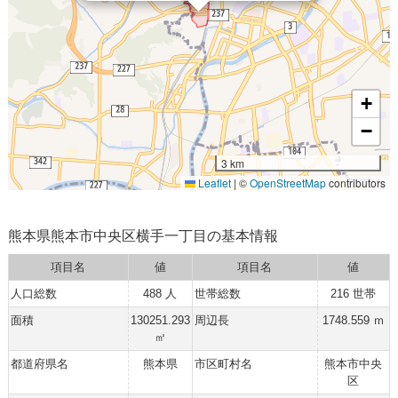
+
−
3 km
Leaflet
|
©
OpenStreetMap
contributors
熊本県熊本市中央区横手一丁目の基本情報
項目名
値
項目名
値
人口総数
488 人
世帯総数
216 世帯
面積
130251.293
周辺長
1748.559 ｍ
㎡
都道府県名
熊本県
市区町村名
熊本市中央
区