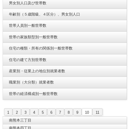
男女別人口及び世帯数
年齢別（５歳階級、４区分）、男女別人口
世帯人員別一般世帯数
世帯の家族類型別一般世帯数
住宅の種類・所有の関係別一般世帯数
住宅の建て方別世帯数
産業別・従業上の地位別就業者数
職業別（大分類）就業者数
世帯の経済構成別一般世帯数
1
2
3
4
5
6
7
8
9
10
11
南熊本三丁目
南熊本四丁目