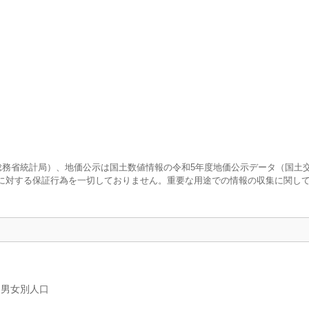
査（総務省統計局）、地価公示は国土数値情報の令和5年度地価公示データ（国土
に対する保証行為を一切しておりません。重要な用途での情報の収集に関し
、男女別人口