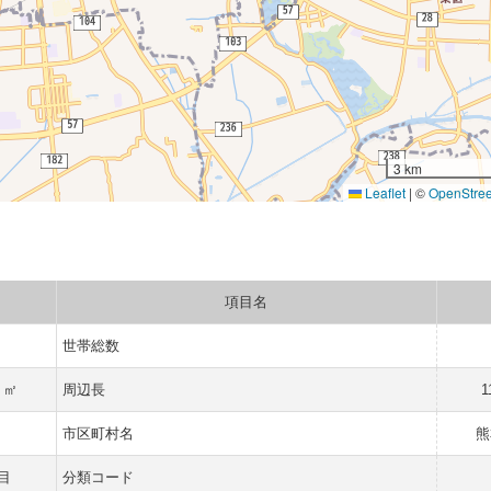
3 km
Leaflet
|
©
OpenStre
項目名
世帯総数
2 ㎡
周辺長
1
市区町村名
熊
目
分類コード