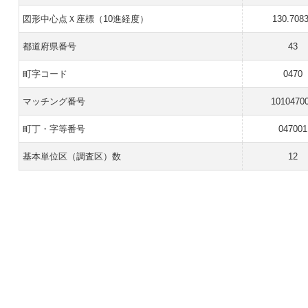
図形中心点Ｘ座標（10進経度）
130.708
都道府県番号
43
町字コード
0470
マッチング番号
1010470
町丁・字等番号
047001
基本単位区（調査区）数
12