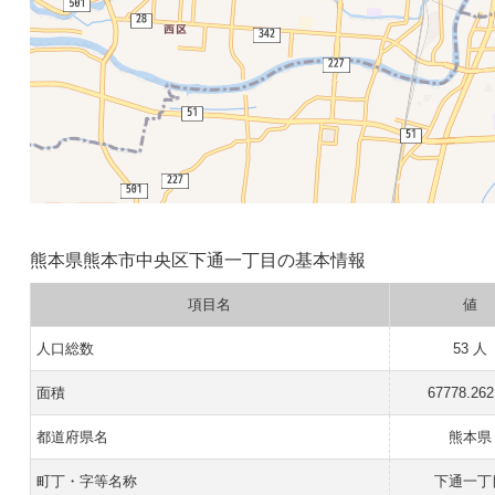
熊本県熊本市中央区下通一丁目の基本情報
項目名
値
人口総数
53 人
面積
67778.26
都道府県名
熊本県
町丁・字等名称
下通一丁