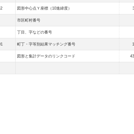
32
図形中心点Ｙ座標（10進緯度）
市区町村番号
丁目、字などの番号
01
町丁・字等別結果マッチング番号
図形と集計データのリンクコード
4