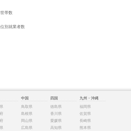
般世帯数
地位別就業者数
中国
四国
九州・沖縄
県
鳥取県
徳島県
福岡県
府
島根県
香川県
佐賀県
府
岡山県
愛媛県
長崎県
県
広島県
高知県
熊本県