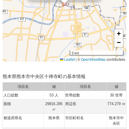
+
−
3 km
Leaflet
|
©
OpenStreetMap
contributors
熊本県熊本市中央区十禅寺町の基本情報
項目名
値
項目名
値
人口総数
53 人
世帯総数
30 世帯
面積
29816.285
周辺長
774.279 ｍ
㎡
都道府県名
熊本県
市区町村名
熊本市中
央区