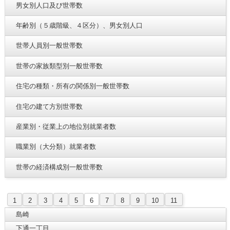
男女別人口及び世帯数
年齢別（５歳階級、４区分）、男女別人口
世帯人員別一般世帯数
世帯の家族類型別一般世帯数
住宅の種類・所有の関係別一般世帯数
住宅の建て方別世帯数
産業別・従業上の地位別就業者数
職業別（大分類）就業者数
世帯の経済構成別一般世帯数
1
2
3
4
5
6
7
8
9
10
11
島崎
下通一丁目