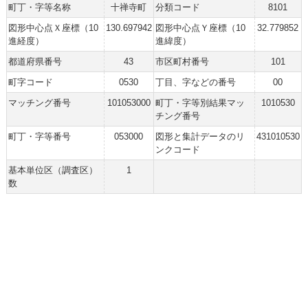
町丁・字等名称
十禅寺町
分類コード
8101
図形中心点Ｘ座標（10
130.697942
図形中心点Ｙ座標（10
32.779852
進経度）
進緯度）
都道府県番号
43
市区町村番号
101
町字コード
0530
丁目、字などの番号
00
マッチング番号
101053000
町丁・字等別結果マッ
1010530
チング番号
町丁・字等番号
053000
図形と集計データのリ
431010530
ンクコード
基本単位区（調査区）
1
数