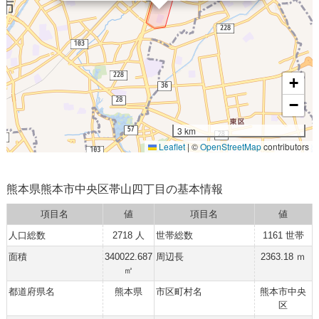
+
−
3 km
Leaflet
|
©
OpenStreetMap
contributors
熊本県熊本市中央区帯山四丁目の基本情報
項目名
値
項目名
値
人口総数
2718 人
世帯総数
1161 世帯
面積
340022.687
周辺長
2363.18 ｍ
㎡
都道府県名
熊本県
市区町村名
熊本市中央
区