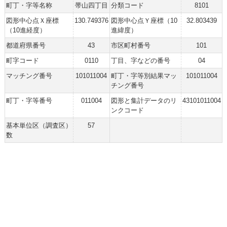
町丁・字等名称
帯山四丁目
分類コード
8101
図形中心点Ｘ座標
130.749376
図形中心点Ｙ座標（10
32.803439
（10進経度）
進緯度）
都道府県番号
43
市区町村番号
101
町字コード
0110
丁目、字などの番号
04
マッチング番号
101011004
町丁・字等別結果マッ
101011004
チング番号
町丁・字等番号
011004
図形と集計データのリ
43101011004
ンクコード
基本単位区（調査区）
57
数