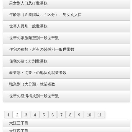
男女別人口及び世帯数
年齢別（５歳階級、４区分）、男女別人口
世帯人員別一般世帯数
世帯の家族類型別一般世帯数
住宅の種類・所有の関係別一般世帯数
住宅の建て方別世帯数
産業別・従業上の地位別就業者数
職業別（大分類）就業者数
世帯の経済構成別一般世帯数
1
2
3
4
5
6
7
8
9
10
11
大江三丁目
大江四丁目