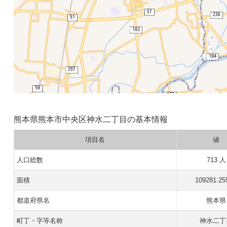
熊本県熊本市中央区神水二丁目の基本情報
項目名
値
人口総数
713 人
面積
109281.25
都道府県名
熊本県
町丁・字等名称
神水二丁