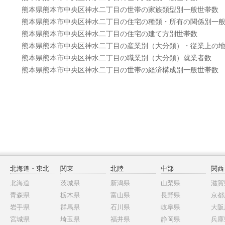
熊本県熊本市中央区神水二丁目の世帯の家族類型別一般世帯数
熊本県熊本市中央区神水二丁目の住宅の種類・所有の関係別一
熊本県熊本市中央区神水二丁目の住宅の建て方別世帯数
熊本県熊本市中央区神水二丁目の産業別（大分類）・従業上の
熊本県熊本市中央区神水二丁目の職業別（大分類）就業者数
熊本県熊本市中央区神水二丁目の世帯の経済構成別一般世帯数
北海道・東北
関東
北陸
中部
関西
北海道
茨城県
新潟県
山梨県
滋賀
青森県
栃木県
富山県
長野県
京都
岩手県
群馬県
石川県
岐阜県
大阪
宮城県
埼玉県
福井県
静岡県
兵庫