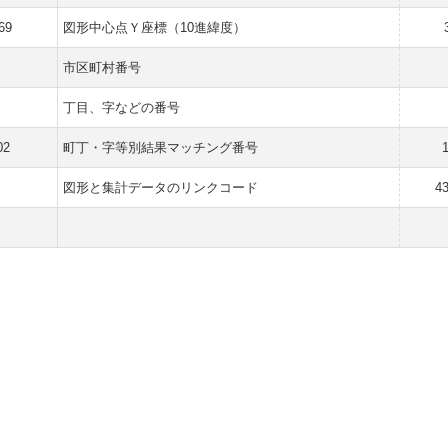
69
図形中心点Ｙ座標（10進緯度）
市区町村番号
丁目、字などの番号
02
町丁・字等別結果マッチング番号
図形と集計データのリンクコード
4