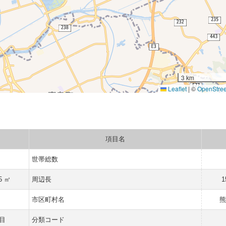
3 km
Leaflet
|
©
OpenStre
項目名
世帯総数
5 ㎡
周辺長
1
市区町村名
熊
目
分類コード