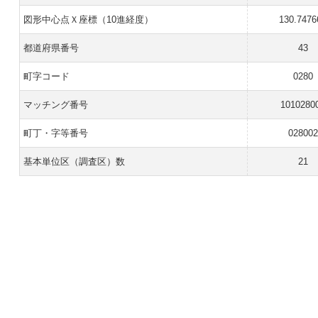
図形中心点Ｘ座標（10進経度）
130.7476
都道府県番号
43
町字コード
0280
マッチング番号
1010280
町丁・字等番号
028002
基本単位区（調査区）数
21