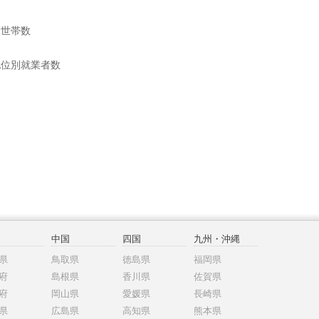
般世帯数
地位別就業者数
中国
四国
九州・沖縄
県
鳥取県
徳島県
福岡県
府
島根県
香川県
佐賀県
府
岡山県
愛媛県
長崎県
県
広島県
高知県
熊本県