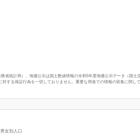
査（総務省統計局）、地価公示は国土数値情報の令和5年度地価公示データ（国土
に対する保証行為を一切しておりません。重要な用途での情報の収集に関し
、男女別人口