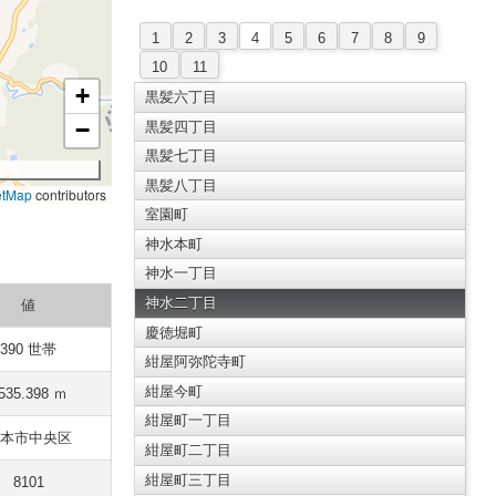
1
2
3
4
5
6
7
8
9
10
11
+
黒髪六丁目
−
黒髪四丁目
黒髪七丁目
黒髪八丁目
etMap
contributors
室園町
神水本町
神水一丁目
神水二丁目
値
慶徳堀町
390 世帯
紺屋阿弥陀寺町
紺屋今町
535.398 ｍ
紺屋町一丁目
本市中央区
紺屋町二丁目
紺屋町三丁目
8101