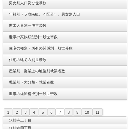
男女別人口及び世帯数
年齢別（５歳階級、４区分）、男女別人口
世帯人員別一般世帯数
世帯の家族類型別一般世帯数
住宅の種類・所有の関係別一般世帯数
住宅の建て方別世帯数
産業別・従業上の地位別就業者数
職業別（大分類）就業者数
世帯の経済構成別一般世帯数
1
2
3
4
5
6
7
8
9
10
11
水前寺三丁目
水前寺四丁目