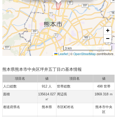
+
−
3 km
Leaflet
|
©
OpenStreetMap
contributors
熊本県熊本市中央区坪井五丁目の基本情報
項目名
値
項目名
値
人口総数
912 人
世帯総数
498 世帯
面積
135614.027
周辺長
1869.318 ｍ
㎡
都道府県名
熊本県
市区町村名
熊本市中央
区