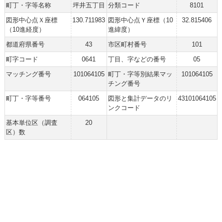
町丁・字等名称
坪井五丁目
分類コード
8101
図形中心点Ｘ座標
130.711983
図形中心点Ｙ座標（10
32.815406
（10進経度）
進緯度）
都道府県番号
43
市区町村番号
101
町字コード
0641
丁目、字などの番号
05
マッチング番号
101064105
町丁・字等別結果マッ
101064105
チング番号
町丁・字等番号
064105
図形と集計データのリ
43101064105
ンクコード
基本単位区（調査
20
区）数