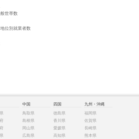
数
一般世帯数
の地位別就業者数
数
中国
四国
九州・沖縄
県
鳥取県
徳島県
福岡県
府
島根県
香川県
佐賀県
府
岡山県
愛媛県
長崎県
県
広島県
高知県
熊本県