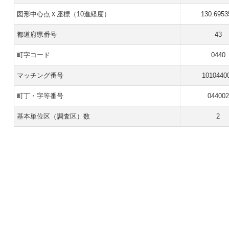
図形中心点Ｘ座標（10進経度）
130.6953
都道府県番号
43
町字コード
0440
マッチング番号
1010440
町丁・字等番号
044002
基本単位区（調査区）数
2