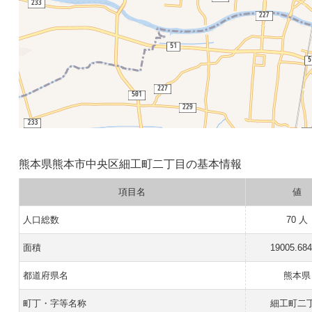
熊本県熊本市中央区細工町二丁目の基本情報
項目名
値
人口総数
70 人
面積
19005.68
都道府県名
熊本県
町丁・字等名称
細工町二