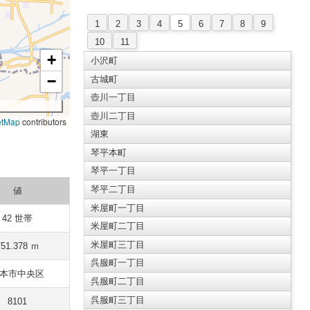
1
2
3
4
5
6
7
8
9
10
11
+
小沢町
−
古城町
壺川一丁目
壺川二丁目
etMap
contributors
湖東
琴平本町
琴平一丁目
琴平二丁目
値
米屋町一丁目
42 世帯
米屋町二丁目
米屋町三丁目
751.378 ｍ
呉服町一丁目
本市中央区
呉服町二丁目
呉服町三丁目
8101