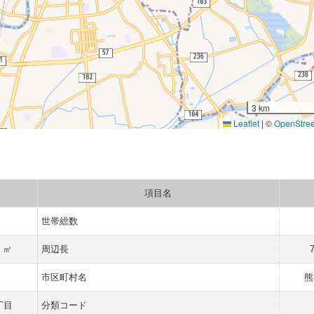
3 km
Leaflet
|
©
OpenStre
項目名
世帯総数
4 ㎡
周辺長
市区町村名
熊
丁目
分類コード