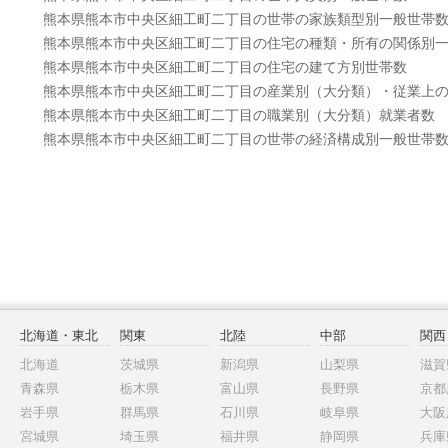
熊本県熊本市中央区細工町二丁目の世帯の家族類型別一般世帯
熊本県熊本市中央区細工町二丁目の住宅の種類・所有の関係別
熊本県熊本市中央区細工町二丁目の住宅の建て方別世帯数
熊本県熊本市中央区細工町二丁目の産業別（大分類）・従業上
熊本県熊本市中央区細工町二丁目の職業別（大分類）就業者数
熊本県熊本市中央区細工町二丁目の世帯の経済構成別一般世帯
北海道・東北
関東
北陸
中部
関西
北海道
茨城県
新潟県
山梨県
滋賀
青森県
栃木県
富山県
長野県
京都
岩手県
群馬県
石川県
岐阜県
大阪
宮城県
埼玉県
福井県
静岡県
兵庫