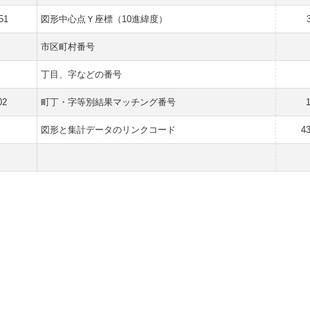
51
図形中心点Ｙ座標（10進緯度）
市区町村番号
丁目、字などの番号
02
町丁・字等別結果マッチング番号
図形と集計データのリンクコード
4