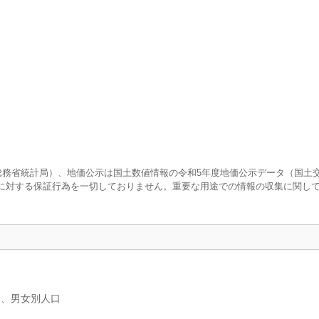
査（総務省統計局）、地価公示は国土数値情報の令和5年度地価公示データ（国土
に対する保証行為を一切しておりません。重要な用途での情報の収集に関し
）、男女別人口