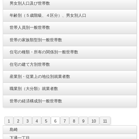
男女別人口及び世帯数
年齢別（５歳階級、４区分）、男女別人口
世帯人員別一般世帯数
世帯の家族類型別一般世帯数
住宅の種類・所有の関係別一般世帯数
住宅の建て方別世帯数
産業別・従業上の地位別就業者数
職業別（大分類）就業者数
世帯の経済構成別一般世帯数
1
2
3
4
5
6
7
8
9
10
11
島崎
下通一丁目