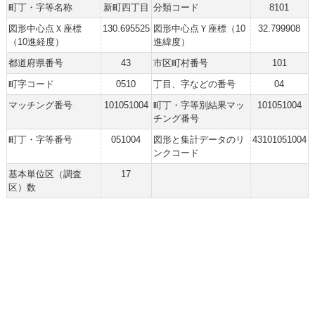
町丁・字等名称
新町四丁目
分類コード
8101
図形中心点Ｘ座標
130.695525
図形中心点Ｙ座標（10
32.799908
（10進経度）
進緯度）
都道府県番号
43
市区町村番号
101
町字コード
0510
丁目、字などの番号
04
マッチング番号
101051004
町丁・字等別結果マッ
101051004
チング番号
町丁・字等番号
051004
図形と集計データのリ
43101051004
ンクコード
基本単位区（調査
17
区）数