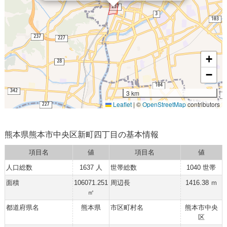
+
−
3 km
Leaflet
|
©
OpenStreetMap
contributors
熊本県熊本市中央区新町四丁目の基本情報
項目名
値
項目名
値
人口総数
1637 人
世帯総数
1040 世帯
面積
106071.251
周辺長
1416.38 ｍ
㎡
都道府県名
熊本県
市区町村名
熊本市中央
区