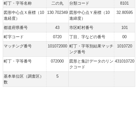
町丁・字等名称
二の丸
分類コード
8101
図形中心点Ｘ座標（10
130.702349
図形中心点Ｙ座標（10
32.80595
進経度）
進緯度）
都道府県番号
43
市区町村番号
101
町字コード
0720
丁目、字などの番号
00
マッチング番号
101072000
町丁・字等別結果マッチ
1010720
ング番号
町丁・字等番号
072000
図形と集計データのリン
431010720
クコード
基本単位区（調査区）
5
数