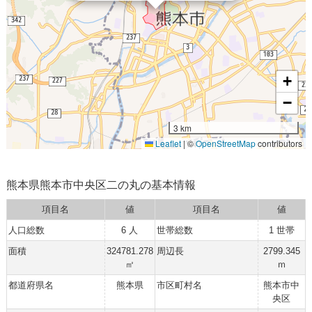
+
−
3 km
Leaflet
|
©
OpenStreetMap
contributors
熊本県熊本市中央区二の丸の基本情報
項目名
値
項目名
値
人口総数
6 人
世帯総数
1 世帯
面積
324781.278
周辺長
2799.345
㎡
ｍ
都道府県名
熊本県
市区町村名
熊本市中
央区