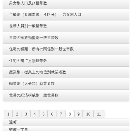
男女別人口及び世帯数
年齢別（５歳階級、４区分）、男女別人口
世帯人員別一般世帯数
世帯の家族類型別一般世帯数
住宅の種類・所有の関係別一般世帯数
住宅の建て方別世帯数
産業別・従業上の地位別就業者数
職業別（大分類）就業者数
世帯の経済構成別一般世帯数
1
2
3
4
5
6
7
8
9
10
11
通町
渡鹿一丁目