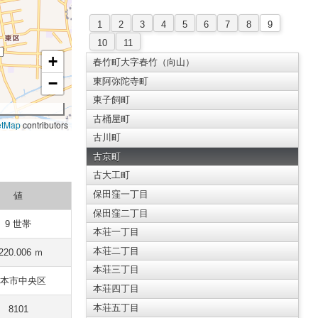
1
2
3
4
5
6
7
8
9
10
11
+
春竹町大字春竹（向山）
−
東阿弥陀寺町
東子飼町
古桶屋町
etMap
contributors
古川町
古京町
古大工町
保田窪一丁目
値
保田窪二丁目
9 世帯
本荘一丁目
本荘二丁目
220.006 ｍ
本荘三丁目
本市中央区
本荘四丁目
本荘五丁目
8101