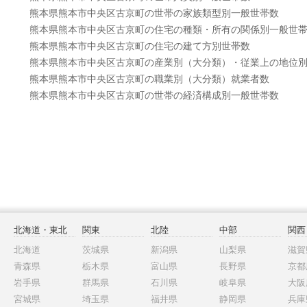
熊本県熊本市中央区古京町の世帯の家族類型別一般世帯数
熊本県熊本市中央区古京町の住宅の種類・所有の関係別一般世
熊本県熊本市中央区古京町の住宅の建て方別世帯数
熊本県熊本市中央区古京町の産業別（大分類）・従業上の地位
熊本県熊本市中央区古京町の職業別（大分類）就業者数
熊本県熊本市中央区古京町の世帯の経済構成別一般世帯数
北海道・東北
関東
北陸
中部
関西
北海道
茨城県
新潟県
山梨県
滋賀
青森県
栃木県
富山県
長野県
京都
岩手県
群馬県
石川県
岐阜県
大阪
宮城県
埼玉県
福井県
静岡県
兵庫