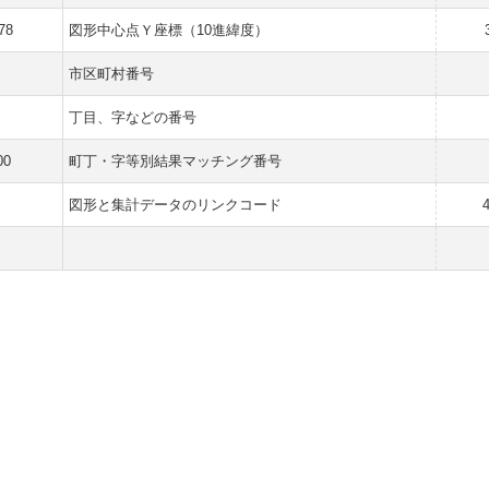
78
図形中心点Ｙ座標（10進緯度）
市区町村番号
丁目、字などの番号
00
町丁・字等別結果マッチング番号
図形と集計データのリンクコード