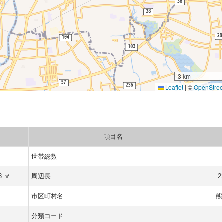
3 km
Leaflet
|
©
OpenStre
項目名
世帯総数
3 ㎡
周辺長
2
市区町村名
熊
分類コード