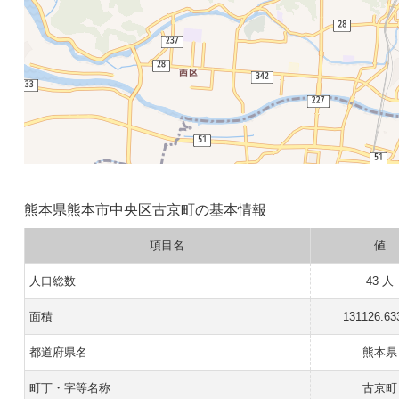
熊本県熊本市中央区古京町の基本情報
項目名
値
人口総数
43 人
面積
131126.63
都道府県名
熊本県
町丁・字等名称
古京町