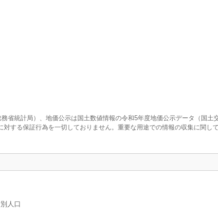
査（総務省統計局）、地価公示は国土数値情報の令和5年度地価公示データ（国土
に対する保証行為を一切しておりません。重要な用途での情報の収集に関し
女別人口