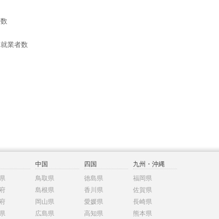
帯数
別就業者数
中国
四国
九州・沖縄
県
鳥取県
徳島県
福岡県
府
島根県
香川県
佐賀県
府
岡山県
愛媛県
長崎県
県
広島県
高知県
熊本県