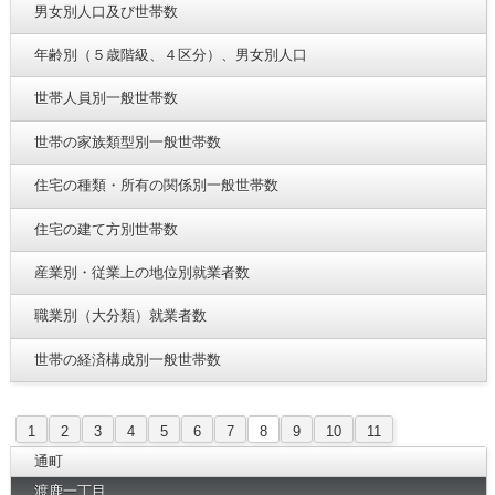
男女別人口及び世帯数
年齢別（５歳階級、４区分）、男女別人口
世帯人員別一般世帯数
世帯の家族類型別一般世帯数
住宅の種類・所有の関係別一般世帯数
住宅の建て方別世帯数
産業別・従業上の地位別就業者数
職業別（大分類）就業者数
世帯の経済構成別一般世帯数
1
2
3
4
5
6
7
8
9
10
11
通町
渡鹿一丁目