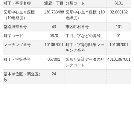
町丁・字等名称
渡鹿一丁目
分類コード
8101
図形中心点Ｘ座標
130.733488
図形中心点Ｙ座標（10
32.806162
（10進経度）
進緯度）
都道府県番号
43
市区町村番号
101
町字コード
0670
丁目、字などの番号
01
マッチング番号
101067001
町丁・字等別結果マッ
101067001
チング番号
町丁・字等番号
067001
図形と集計データのリ
43101067001
ンクコード
基本単位区（調査区）
24
数