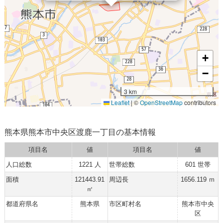
+
−
3 km
Leaflet
|
©
OpenStreetMap
contributors
熊本県熊本市中央区渡鹿一丁目の基本情報
項目名
値
項目名
値
人口総数
1221 人
世帯総数
601 世帯
面積
121443.91
周辺長
1656.119 ｍ
㎡
都道府県名
熊本県
市区町村名
熊本市中央
区