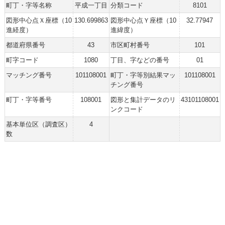
町丁・字等名称
平成一丁目
分類コード
8101
図形中心点Ｘ座標（10
130.699863
図形中心点Ｙ座標（10
32.77947
進経度）
進緯度）
都道府県番号
43
市区町村番号
101
町字コード
1080
丁目、字などの番号
01
マッチング番号
101108001
町丁・字等別結果マッ
101108001
チング番号
町丁・字等番号
108001
図形と集計データのリ
43101108001
ンクコード
基本単位区（調査区）
4
数