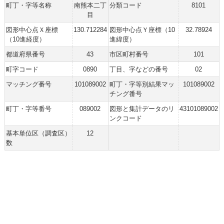
町丁・字等名称
南熊本二丁
分類コード
8101
目
図形中心点Ｘ座標
130.712284
図形中心点Ｙ座標（10
32.78924
（10進経度）
進緯度）
都道府県番号
43
市区町村番号
101
町字コード
0890
丁目、字などの番号
02
マッチング番号
101089002
町丁・字等別結果マッ
101089002
チング番号
町丁・字等番号
089002
図形と集計データのリ
43101089002
ンクコード
基本単位区（調査区）
12
数