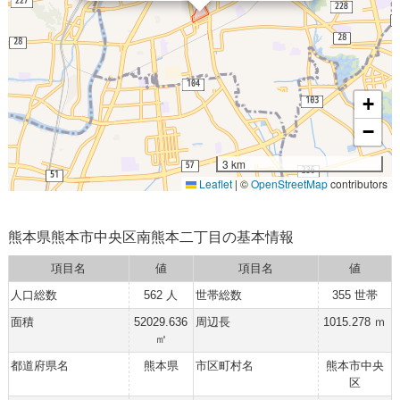
+
−
3 km
Leaflet
|
©
OpenStreetMap
contributors
熊本県熊本市中央区南熊本二丁目の基本情報
項目名
値
項目名
値
人口総数
562 人
世帯総数
355 世帯
面積
52029.636
周辺長
1015.278 ｍ
㎡
都道府県名
熊本県
市区町村名
熊本市中央
区