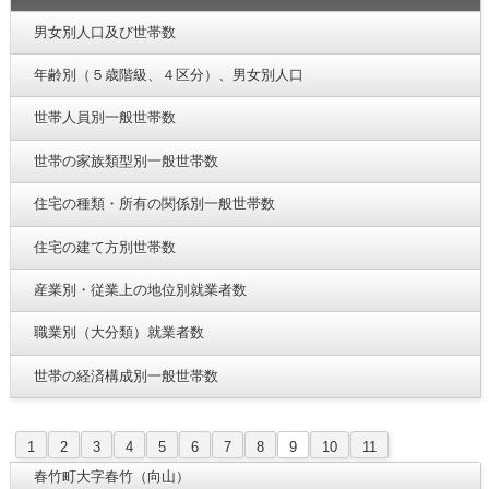
男女別人口及び世帯数
年齢別（５歳階級、４区分）、男女別人口
世帯人員別一般世帯数
世帯の家族類型別一般世帯数
住宅の種類・所有の関係別一般世帯数
住宅の建て方別世帯数
産業別・従業上の地位別就業者数
職業別（大分類）就業者数
世帯の経済構成別一般世帯数
1
2
3
4
5
6
7
8
9
10
11
春竹町大字春竹（向山）