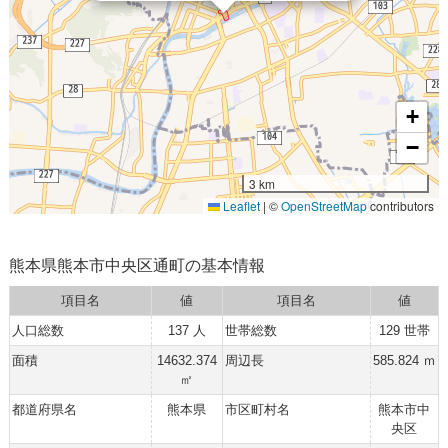
+
−
3 km
Leaflet
|
©
OpenStreetMap
contributors
熊本県熊本市中央区通町の基本情報
項目名
値
項目名
値
人口総数
137 人
世帯総数
129 世帯
面積
14632.374
周辺長
585.824 ｍ
㎡
都道府県名
熊本県
市区町村名
熊本市中
央区