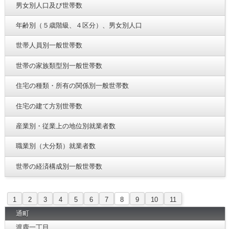
男女別人口及び世帯数
年齢別（５歳階級、４区分）、男女別人口
世帯人員別一般世帯数
世帯の家族類型別一般世帯数
住宅の種類・所有の関係別一般世帯数
住宅の建て方別世帯数
産業別・従業上の地位別就業者数
職業別（大分類）就業者数
世帯の経済構成別一般世帯数
1
2
3
4
5
6
7
8
9
10
11
通町
渡鹿一丁目