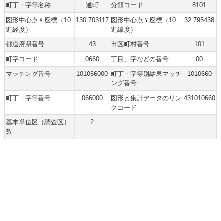
町丁・字等名称
通町
分類コード
8101
図形中心点Ｘ座標（10
130.703117
図形中心点Ｙ座標（10
32.795438
進経度）
進緯度）
都道府県番号
43
市区町村番号
101
町字コード
0660
丁目、字などの番号
00
マッチング番号
101066000
町丁・字等別結果マッチ
1010660
ング番号
町丁・字等番号
066000
図形と集計データのリン
431010660
クコード
基本単位区（調査区）
2
数