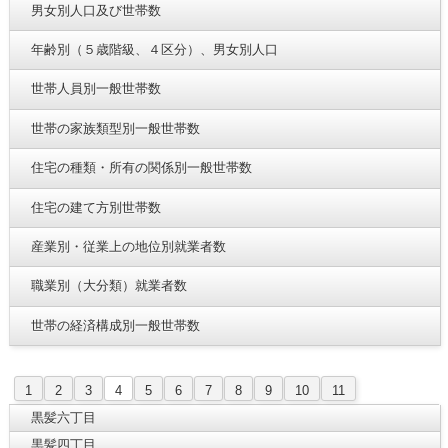
男女別人口及び世帯数
年齢別（５歳階級、４区分）、男女別人口
世帯人員別一般世帯数
世帯の家族類型別一般世帯数
住宅の種類・所有の関係別一般世帯数
住宅の建て方別世帯数
産業別・従業上の地位別就業者数
職業別（大分類）就業者数
世帯の経済構成別一般世帯数
1
2
3
4
5
6
7
8
9
10
11
黒髪六丁目
黒髪四丁目