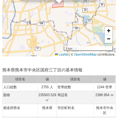
+
−
3 km
Leaflet
|
©
OpenStreetMap
contributors
熊本県熊本市中央区国府三丁目の基本情報
項目名
値
項目名
値
人口総数
2755 人
世帯総数
1244 世帯
面積
235503.529
周辺長
2398.954 ｍ
㎡
都道府県名
熊本県
市区町村名
熊本市中央
区