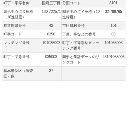
町丁・字等名称
国府三丁目
分類コード
8101
図形中心点Ｘ座標
130.722571
図形中心点Ｙ座標（10
32.788765
（10進経度）
進緯度）
都道府県番号
43
市区町村番号
101
町字コード
0350
丁目、字などの番号
03
マッチング番号
101035003
町丁・字等別結果マッ
101035003
チング番号
町丁・字等番号
035003
図形と集計データのリ
43101035003
ンクコード
基本単位区（調査
37
区）数