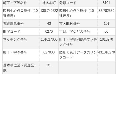
町丁・字等名称
神水本町
分類コード
8101
図形中心点Ｘ座標（10
130.740222
図形中心点Ｙ座標（10
32.782589
進経度）
進緯度）
都道府県番号
43
市区町村番号
101
町字コード
0270
丁目、字などの番号
00
マッチング番号
101027000
町丁・字等別結果マッチ
1010270
ング番号
町丁・字等番号
027000
図形と集計データのリン
431010270
クコード
基本単位区（調査区）
31
数