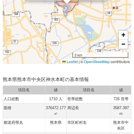
+
−
3 km
Leaflet
|
©
OpenStreetMap
contributors
熊本県熊本市中央区神水本町の基本情報
項目名
値
項目名
値
人口総数
1710 人
世帯総数
726 世帯
面積
376472.177
周辺長
3587.397
㎡
ｍ
都道府県名
熊本県
市区町村名
熊本市中
央区