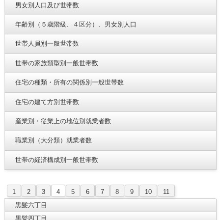
男女別人口及び世帯数
年齢別（５歳階級、４区分）、男女別人口
世帯人員別一般世帯数
世帯の家族類型別一般世帯数
住宅の種類・所有の関係別一般世帯数
住宅の建て方別世帯数
産業別・従業上の地位別就業者数
職業別（大分類）就業者数
世帯の経済構成別一般世帯数
1
2
3
4
5
6
7
8
9
10
11
黒髪六丁目
黒髪四丁目