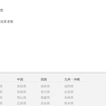
帯数
別就業者数
中国
四国
九州・沖縄
県
鳥取県
徳島県
福岡県
府
島根県
香川県
佐賀県
府
岡山県
愛媛県
長崎県
県
広島県
高知県
熊本県