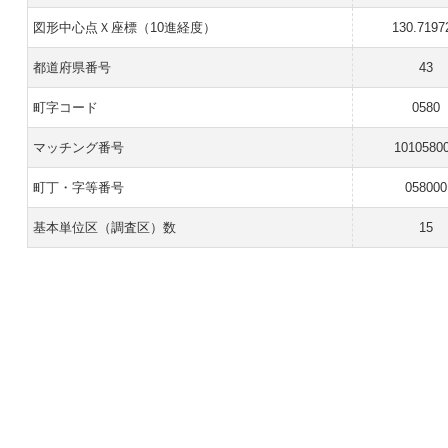
図形中心点Ｘ座標（10進経度）
130.7197
都道府県番号
43
町字コード
0580
マッチング番号
1010580
町丁・字等番号
058000
基本単位区（調査区）数
15