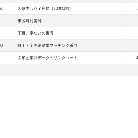
23
図形中心点Ｙ座標（10進緯度）
市区町村番号
丁目、字などの番号
00
町丁・字等別結果マッチング番号
図形と集計データのリンクコード