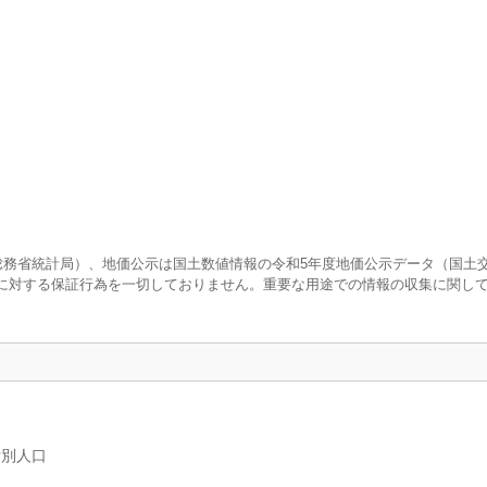
査（総務省統計局）、地価公示は国土数値情報の令和5年度地価公示データ（国土
に対する保証行為を一切しておりません。重要な用途での情報の収集に関し
女別人口