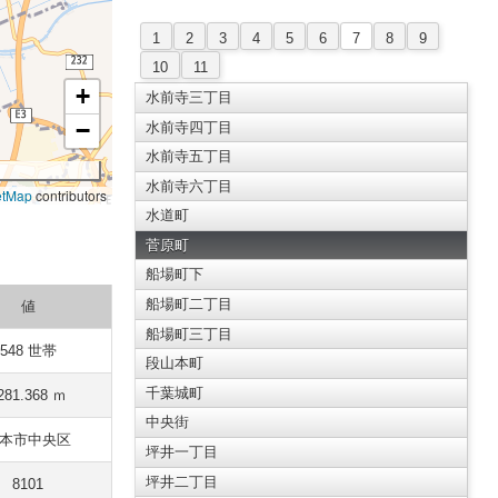
1
2
3
4
5
6
7
8
9
10
11
+
水前寺三丁目
−
水前寺四丁目
水前寺五丁目
水前寺六丁目
etMap
contributors
水道町
菅原町
船場町下
船場町二丁目
値
船場町三丁目
548 世帯
段山本町
千葉城町
281.368 ｍ
中央街
本市中央区
坪井一丁目
坪井二丁目
8101