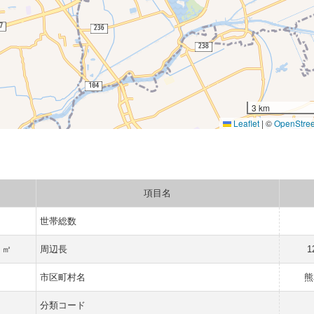
3 km
Leaflet
|
©
OpenStre
項目名
世帯総数
2 ㎡
周辺長
1
市区町村名
熊
分類コード