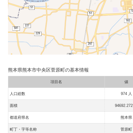
熊本県熊本市中央区菅原町の基本情報
項目名
値
人口総数
974 人
面積
94692.27
都道府県名
熊本県
町丁・字等名称
菅原町