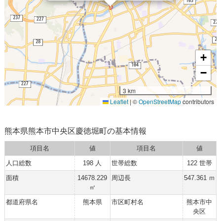
+
−
3 km
Leaflet
|
©
OpenStreetMap
contributors
熊本県熊本市中央区慶徳堀町の基本情報
項目名
値
項目名
値
人口総数
198 人
世帯総数
122 世帯
面積
14678.229
周辺長
547.361 ｍ
㎡
都道府県名
熊本県
市区町村名
熊本市中
央区