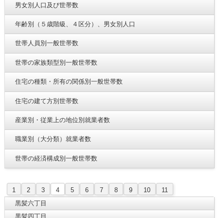
男女別人口及び世帯数
年齢別（５歳階級、４区分）、男女別人口
世帯人員別一般世帯数
世帯の家族類型別一般世帯数
住宅の種類・所有の関係別一般世帯数
住宅の建て方別世帯数
産業別・従業上の地位別就業者数
職業別（大分類）就業者数
世帯の経済構成別一般世帯数
1
2
3
4
5
6
7
8
9
10
11
黒髪六丁目
黒髪四丁目