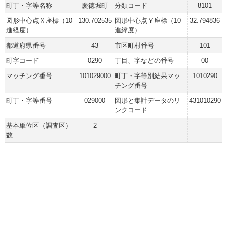
町丁・字等名称
慶徳堀町
分類コード
8101
図形中心点Ｘ座標（10
130.702535
図形中心点Ｙ座標（10
32.794836
進経度）
進緯度）
都道府県番号
43
市区町村番号
101
町字コード
0290
丁目、字などの番号
00
マッチング番号
101029000
町丁・字等別結果マッ
1010290
チング番号
町丁・字等番号
029000
図形と集計データのリ
431010290
ンクコード
基本単位区（調査区）
2
数