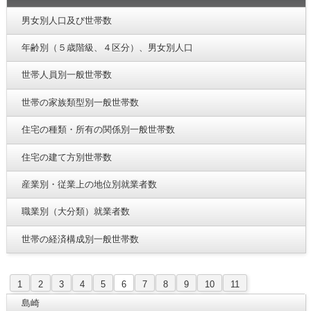
男女別人口及び世帯数
年齢別（５歳階級、４区分）、男女別人口
世帯人員別一般世帯数
世帯の家族類型別一般世帯数
住宅の種類・所有の関係別一般世帯数
住宅の建て方別世帯数
産業別・従業上の地位別就業者数
職業別（大分類）就業者数
世帯の経済構成別一般世帯数
1
2
3
4
5
6
7
8
9
10
11
島崎