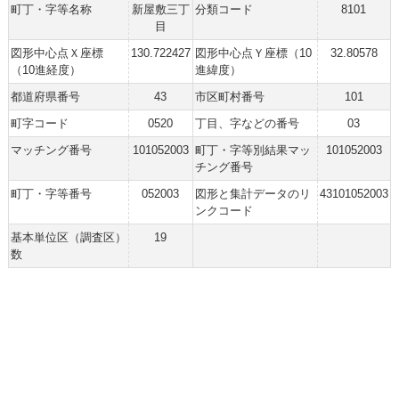
町丁・字等名称
新屋敷三丁
分類コード
8101
目
図形中心点Ｘ座標
130.722427
図形中心点Ｙ座標（10
32.80578
（10進経度）
進緯度）
都道府県番号
43
市区町村番号
101
町字コード
0520
丁目、字などの番号
03
マッチング番号
101052003
町丁・字等別結果マッ
101052003
チング番号
町丁・字等番号
052003
図形と集計データのリ
43101052003
ンクコード
基本単位区（調査区）
19
数