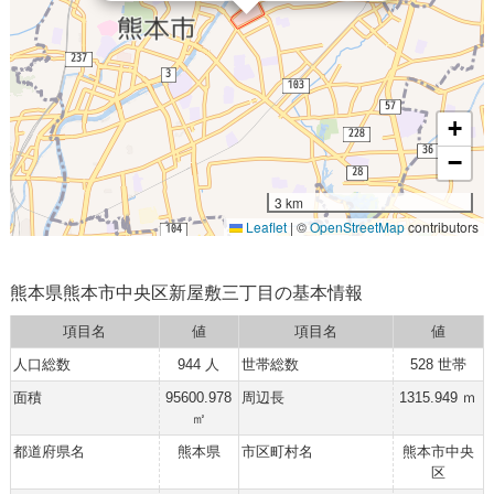
+
−
3 km
Leaflet
|
©
OpenStreetMap
contributors
熊本県熊本市中央区新屋敷三丁目の基本情報
項目名
値
項目名
値
人口総数
944 人
世帯総数
528 世帯
面積
95600.978
周辺長
1315.949 ｍ
㎡
都道府県名
熊本県
市区町村名
熊本市中央
区