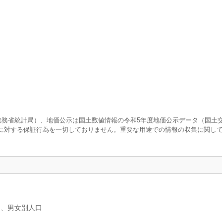
査（総務省統計局）、地価公示は国土数値情報の令和5年度地価公示データ（国土
に対する保証行為を一切しておりません。重要な用途での情報の収集に関し
）、男女別人口