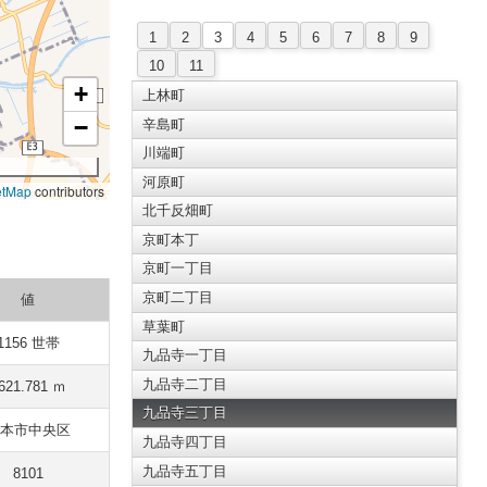
1
2
3
4
5
6
7
8
9
10
11
+
上林町
−
辛島町
川端町
河原町
etMap
contributors
北千反畑町
京町本丁
京町一丁目
京町二丁目
値
草葉町
1156 世帯
九品寺一丁目
九品寺二丁目
621.781 ｍ
九品寺三丁目
本市中央区
九品寺四丁目
九品寺五丁目
8101