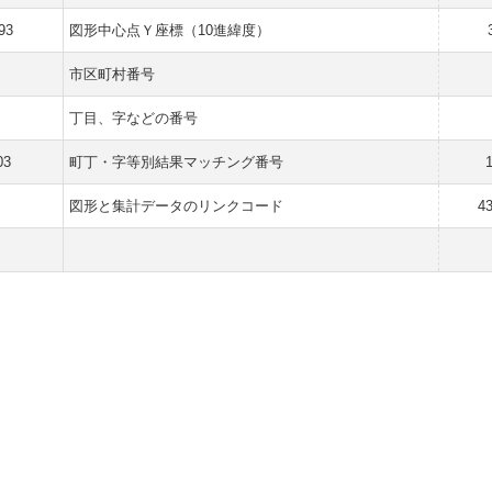
93
図形中心点Ｙ座標（10進緯度）
市区町村番号
丁目、字などの番号
03
町丁・字等別結果マッチング番号
図形と集計データのリンクコード
4