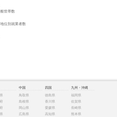
数
一般世帯数
の地位別就業者数
数
中国
四国
九州・沖縄
県
鳥取県
徳島県
福岡県
府
島根県
香川県
佐賀県
府
岡山県
愛媛県
長崎県
県
広島県
高知県
熊本県