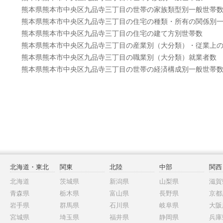
熊本県熊本市中央区九品寺三丁目の世帯の家族類型別一般世帯
熊本県熊本市中央区九品寺三丁目の住宅の種類・所有の関係別
熊本県熊本市中央区九品寺三丁目の住宅の建て方別世帯数
熊本県熊本市中央区九品寺三丁目の産業別（大分類）・従業上
熊本県熊本市中央区九品寺三丁目の職業別（大分類）就業者数
熊本県熊本市中央区九品寺三丁目の世帯の経済構成別一般世帯
北海道・東北
関東
北陸
中部
関西
北海道
茨城県
新潟県
山梨県
滋賀
青森県
栃木県
富山県
長野県
京都
岩手県
群馬県
石川県
岐阜県
大阪
宮城県
埼玉県
福井県
静岡県
兵庫