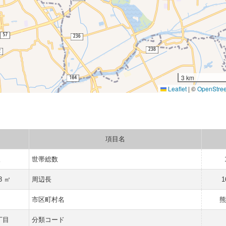
3 km
Leaflet
|
©
OpenStre
項目名
人
世帯総数
3 ㎡
周辺長
1
市区町村名
熊
丁目
分類コード