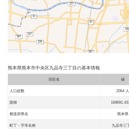
熊本県熊本市中央区九品寺三丁目の基本情報
項目名
値
人口総数
2064 
面積
169691.43
都道府県名
熊本県
町丁・字等名称
九品寺三