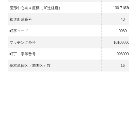
図形中心点Ｘ座標（10進経度）
130.7183
都道府県番号
43
町字コード
0980
マッチング番号
1010980
町丁・字等番号
098000
基本単位区（調査区）数
16