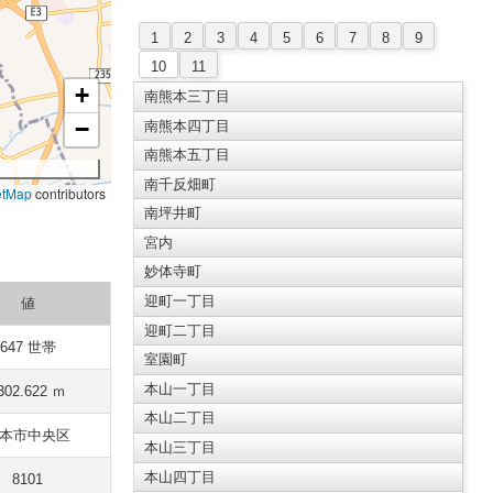
1
2
3
4
5
6
7
8
9
10
11
+
南熊本三丁目
−
南熊本四丁目
南熊本五丁目
南千反畑町
etMap
contributors
南坪井町
宮内
妙体寺町
迎町一丁目
値
迎町二丁目
647 世帯
室園町
本山一丁目
302.622 ｍ
本山二丁目
本市中央区
本山三丁目
本山四丁目
8101