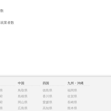
帯数
別就業者数
中国
四国
九州・沖縄
県
鳥取県
徳島県
福岡県
府
島根県
香川県
佐賀県
府
岡山県
愛媛県
長崎県
県
広島県
高知県
熊本県