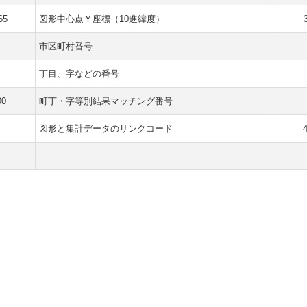
65
図形中心点Ｙ座標（10進緯度）
市区町村番号
丁目、字などの番号
00
町丁・字等別結果マッチング番号
図形と集計データのリンクコード