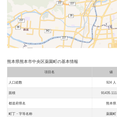
熊本県熊本市中央区薬園町の基本情報
項目名
値
人口総数
924 人
面積
91435.11
都道府県名
熊本県
町丁・字等名称
薬園町