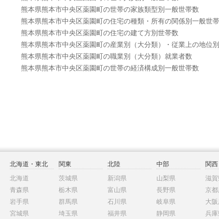
熊本県熊本市中央区薬園町の世帯の家族類型別一般世帯数
熊本県熊本市中央区薬園町の住宅の種類・所有の関係別一般世
熊本県熊本市中央区薬園町の住宅の建て方別世帯数
熊本県熊本市中央区薬園町の産業別（大分類）・従業上の地位
熊本県熊本市中央区薬園町の職業別（大分類）就業者数
熊本県熊本市中央区薬園町の世帯の経済構成別一般世帯数
北海道・東北
関東
北陸
中部
関西
北海道
茨城県
新潟県
山梨県
滋賀
青森県
栃木県
富山県
長野県
京都
岩手県
群馬県
石川県
岐阜県
大阪
宮城県
埼玉県
福井県
静岡県
兵庫