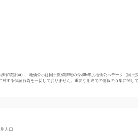
査（総務省統計局）、地価公示は国土数値情報の令和5年度地価公示データ（国土
に対する保証行為を一切しておりません。重要な用途での情報の収集に関し
女別人口