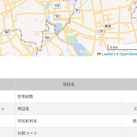
3 km
Leaflet
|
©
OpenStre
項目名
世帯総数
1 ㎡
周辺長
1
市区町村名
熊
分類コード