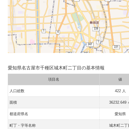
愛知県名古屋市千種区城木町二丁目の基本情報
項目名
値
人口総数
422 人
面積
36232.649
都道府県名
愛知県
町丁・字等名称
城木町二丁