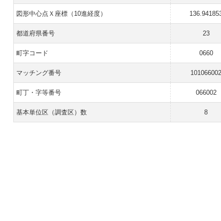
図形中心点Ｘ座標（10進経度）
136.94185
都道府県番号
23
町字コード
0660
マッチング番号
10106600
町丁・字等番号
066002
基本単位区（調査区）数
8