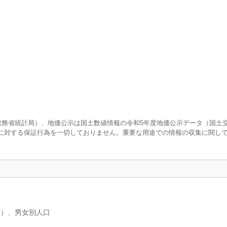
査（総務省統計局）、地価公示は国土数値情報の令和5年度地価公示データ（国土
に対する保証行為を一切しておりません。重要な用途での情報の収集に関し
分）、男女別人口