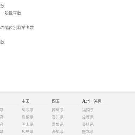
帯数
別一般世帯数
上の地位別就業者数
数
帯数
中国
四国
九州・沖縄
県
鳥取県
徳島県
福岡県
府
島根県
香川県
佐賀県
府
岡山県
愛媛県
長崎県
県
広島県
高知県
熊本県