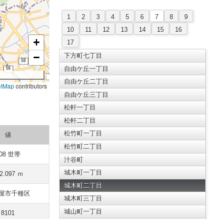
1
2
3
4
5
6
7
8
9
10
11
12
13
14
15
16
+
17
−
下方町七丁目
自由ケ丘一丁目
自由ケ丘二丁目
etMap
contributors
自由ケ丘三丁目
松軒一丁目
松軒二丁目
松竹町一丁目
値
松竹町二丁目
08 世帯
汁谷町
城木町一丁目
2.097 ｍ
城木町二丁目
屋市千種区
城木町三丁目
城山町一丁目
8101