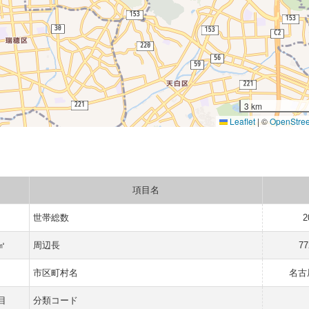
3 km
Leaflet
|
©
OpenStre
項目名
世帯総数
2
 ㎡
周辺長
77
市区町村名
名古
目
分類コード