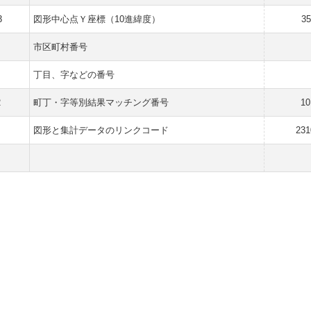
3
図形中心点Ｙ座標（10進緯度）
35
市区町村番号
丁目、字などの番号
2
町丁・字等別結果マッチング番号
10
図形と集計データのリンクコード
231