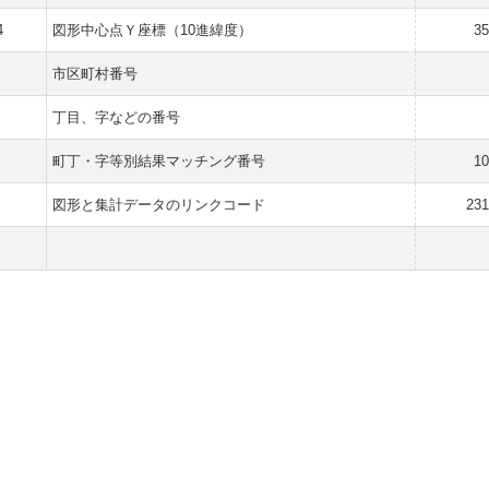
4
図形中心点Ｙ座標（10進緯度）
35
市区町村番号
丁目、字などの番号
3
町丁・字等別結果マッチング番号
10
図形と集計データのリンクコード
231