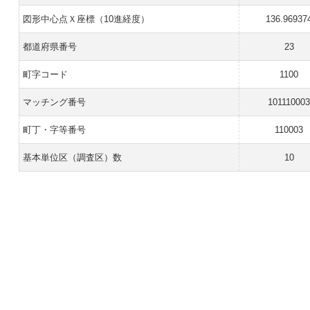
図形中心点Ｘ座標（10進経度）
136.96937
都道府県番号
23
町字コード
1100
マッチング番号
10111000
町丁・字等番号
110003
基本単位区（調査区）数
10