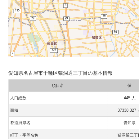
愛知県名古屋市千種区猫洞通三丁目の基本情報
項目名
値
人口総数
445 人
面積
37338.327
都道府県名
愛知県
町丁・字等名称
猫洞通三丁