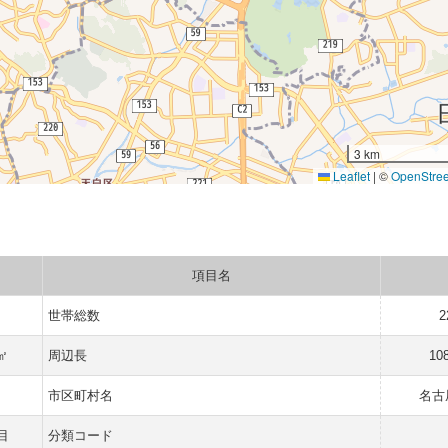
3 km
Leaflet
|
©
OpenStre
項目名
世帯総数
2
 ㎡
周辺長
10
市区町村名
名古
目
分類コード