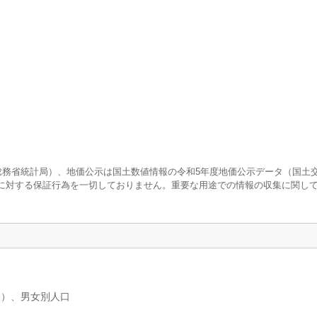
査（総務省統計局）、地価公示は国土数値情報の令和5年度地価公示データ（国土
に対する保証行為を一切しておりません。重要な用途での情報の収集に関し
分）、男女別人口