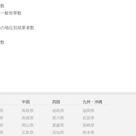
帯数
別一般世帯数
上の地位別就業者数
数
帯数
中国
四国
九州・沖縄
県
鳥取県
徳島県
福岡県
府
島根県
香川県
佐賀県
府
岡山県
愛媛県
長崎県
県
広島県
高知県
熊本県