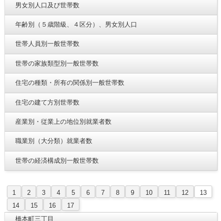
男女別人口及び世帯数
年齢別（５歳階級、４区分）、男女別人口
世帯人員別一般世帯数
世帯の家族類型別一般世帯数
住宅の種類・所有の関係別一般世帯数
住宅の建て方別世帯数
産業別・従業上の地位別就業者数
職業別（大分類）就業者数
世帯の経済構成別一般世帯数
1
2
3
4
5
6
7
8
9
10
11
12
13
14
15
16
17
橋本町三丁目