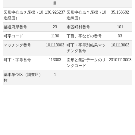
目
図形中心点Ｘ座標（10
136.926237
図形中心点Ｙ座標（10
35.158682
進経度）
進緯度）
都道府県番号
23
市区町村番号
101
町字コード
1130
丁目、字などの番号
03
マッチング番号
101113003
町丁・字等別結果マッ
101113003
チング番号
町丁・字等番号
113003
図形と集計データのリ
23101113003
ンクコード
基本単位区（調査区）
1
数