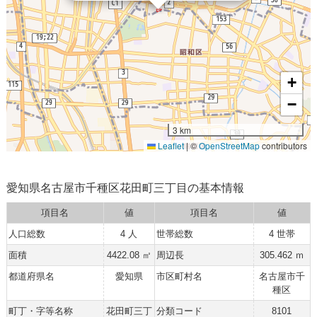
+
−
3 km
Leaflet
|
©
OpenStreetMap
contributors
愛知県名古屋市千種区花田町三丁目の基本情報
項目名
値
項目名
値
人口総数
4 人
世帯総数
4 世帯
面積
4422.08 ㎡
周辺長
305.462 ｍ
都道府県名
愛知県
市区町村名
名古屋市千
種区
町丁・字等名称
花田町三丁
分類コード
8101