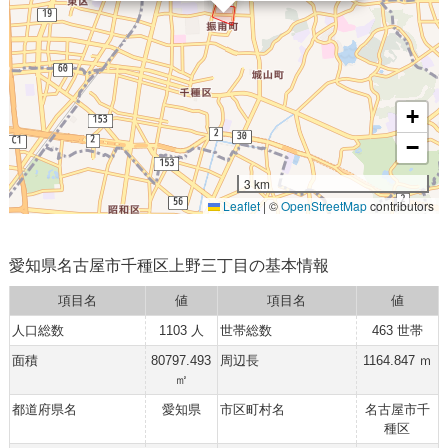
+
−
3 km
Leaflet
|
©
OpenStreetMap
contributors
愛知県名古屋市千種区上野三丁目の基本情報
項目名
値
項目名
値
人口総数
1103 人
世帯総数
463 世帯
面積
80797.493
周辺長
1164.847 ｍ
㎡
都道府県名
愛知県
市区町村名
名古屋市千
種区