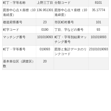
町丁・字等名称
上野三丁目
分類コード
8101
図形中心点Ｘ座標（10
136.951301
図形中心点Ｙ座標（10
35.17774
進経度）
進緯度）
都道府県番号
23
市区町村番号
101
町字コード
0190
丁目、字などの番号
93
マッチング番号
101019093
町丁・字等別結果マッ
101019093
チング番号
町丁・字等番号
019093
図形と集計データのリ
23101019093
ンクコード
基本単位区（調査区）
20
数