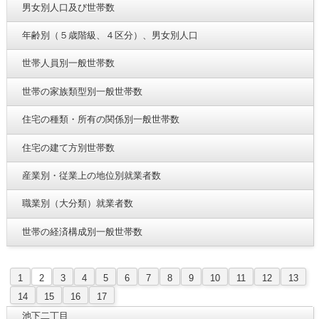
男女別人口及び世帯数
年齢別（５歳階級、４区分）、男女別人口
世帯人員別一般世帯数
世帯の家族類型別一般世帯数
住宅の種類・所有の関係別一般世帯数
住宅の建て方別世帯数
産業別・従業上の地位別就業者数
職業別（大分類）就業者数
世帯の経済構成別一般世帯数
1
2
3
4
5
6
7
8
9
10
11
12
13
14
15
16
17
池下二丁目