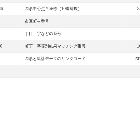
36
図形中心点Ｙ座標（10進緯度）
3
市区町村番号
丁目、字などの番号
0
町丁・字等別結果マッチング番号
1
図形と集計データのリンクコード
23