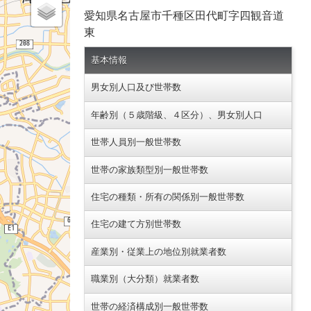
愛知県名古屋市千種区田代町字四観音道
東
基本情報
男女別人口及び世帯数
年齢別（５歳階級、４区分）、男女別人口
世帯人員別一般世帯数
世帯の家族類型別一般世帯数
住宅の種類・所有の関係別一般世帯数
住宅の建て方別世帯数
産業別・従業上の地位別就業者数
職業別（大分類）就業者数
世帯の経済構成別一般世帯数