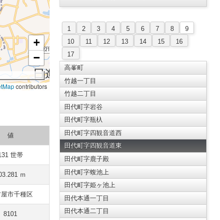
1
2
3
4
5
6
7
8
9
+
10
11
12
13
14
15
16
17
−
高峯町
竹越一丁目
etMap
contributors
竹越二丁目
田代町字岩谷
田代町字瓶杁
田代町字四観音道西
値
田代町字四観音道東
131 世帯
田代町字鹿子殿
田代町字蝮池上
03.281 ｍ
田代町字姫ヶ池上
古屋市千種区
田代本通一丁目
田代本通二丁目
8101