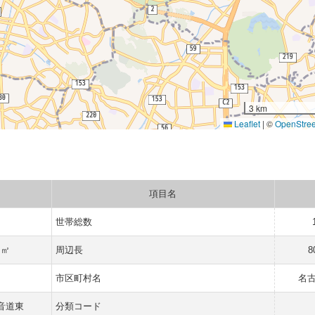
3 km
Leaflet
|
©
OpenStre
項目名
世帯総数
 ㎡
周辺長
8
市区町村名
名
音道東
分類コード