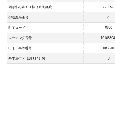
図形中心点Ｘ座標（10進経度）
136.9557
都道府県番号
23
町字コード
0830
マッチング番号
10108304
町丁・字等番号
083040
基本単位区（調査区）数
3