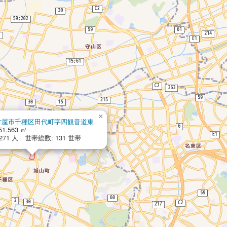
×
古屋市千種区田代町字四観音道東
51.563 ㎡
271 人 世帯総数: 131 世帯