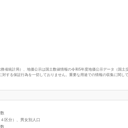
査（総務省統計局）、地価公示は国土数値情報の令和5年度地価公示データ（国土
に対する保証行為を一切しておりません。重要な用途での情報の収集に関し
帯数
、４区分）、男女別人口
帯数