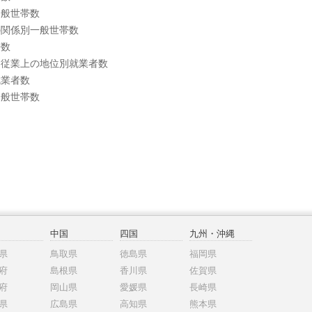
一般世帯数
の関係別一般世帯数
帯数
・従業上の地位別就業者数
就業者数
一般世帯数
中国
四国
九州・沖縄
県
鳥取県
徳島県
福岡県
府
島根県
香川県
佐賀県
府
岡山県
愛媛県
長崎県
県
広島県
高知県
熊本県