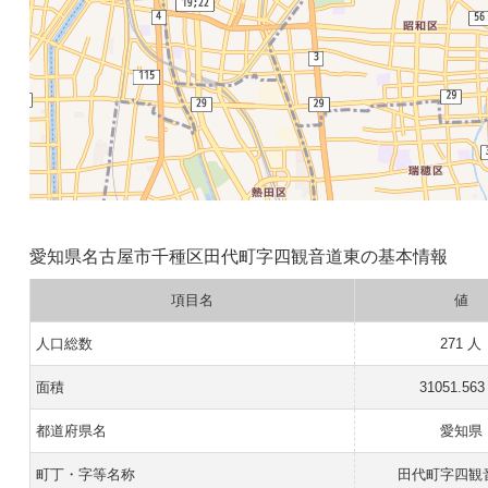
愛知県名古屋市千種区田代町字四観音道東の基本情報
項目名
値
人口総数
271 人
面積
31051.563
都道府県名
愛知県
町丁・字等名称
田代町字四観