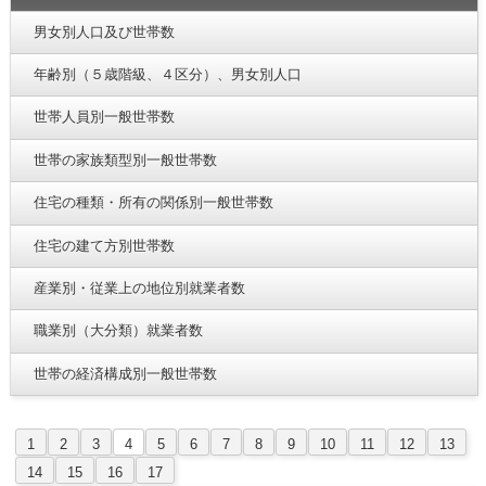
男女別人口及び世帯数
年齢別（５歳階級、４区分）、男女別人口
世帯人員別一般世帯数
世帯の家族類型別一般世帯数
住宅の種類・所有の関係別一般世帯数
住宅の建て方別世帯数
産業別・従業上の地位別就業者数
職業別（大分類）就業者数
世帯の経済構成別一般世帯数
1
2
3
4
5
6
7
8
9
10
11
12
13
14
15
16
17