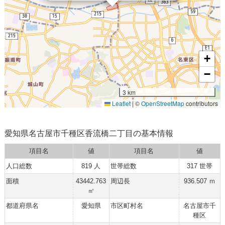
+
−
3 km
Leaflet
|
©
OpenStreetMap
contributors
愛知県名古屋市千種区香流橋二丁目の基本情報
項目名
値
項目名
値
人口総数
819 人
世帯総数
317 世帯
面積
43442.763
周辺長
936.507 ｍ
㎡
都道府県名
愛知県
市区町村名
名古屋市千
種区