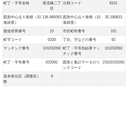
町丁・字等名称
香流橋二丁
分類コード
8101
目
図形中心点Ｘ座標（10
136.985093
図形中心点Ｙ座標（10
35.190833
進経度）
進緯度）
都道府県番号
23
市区町村番号
101
町字コード
0320
丁目、字などの番号
92
マッチング番号
101032092
町丁・字等別結果マッ
101032092
チング番号
町丁・字等番号
032092
図形と集計データのリ
23101032092
ンクコード
基本単位区（調査区）
9
数