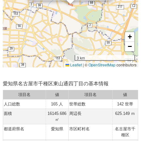
+
−
3 km
Leaflet
|
©
OpenStreetMap
contributors
愛知県名古屋市千種区東山通四丁目の基本情報
項目名
値
項目名
値
人口総数
165 人
世帯総数
142 世帯
面積
16145.686
周辺長
625.149 ｍ
㎡
都道府県名
愛知県
市区町村名
名古屋市千
種区