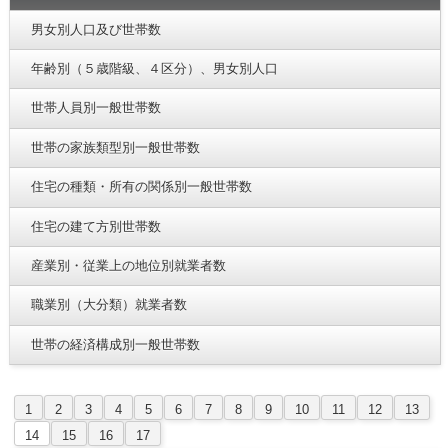
男女別人口及び世帯数
年齢別（５歳階級、４区分）、男女別人口
世帯人員別一般世帯数
世帯の家族類型別一般世帯数
住宅の種類・所有の関係別一般世帯数
住宅の建て方別世帯数
産業別・従業上の地位別就業者数
職業別（大分類）就業者数
世帯の経済構成別一般世帯数
1
2
3
4
5
6
7
8
9
10
11
12
13
14
15
16
17