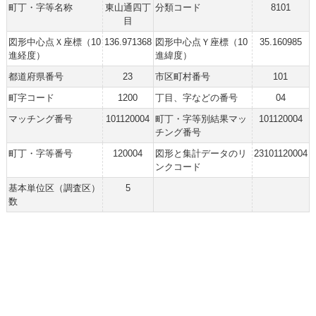
町丁・字等名称
東山通四丁
分類コード
8101
目
図形中心点Ｘ座標（10
136.971368
図形中心点Ｙ座標（10
35.160985
進経度）
進緯度）
都道府県番号
23
市区町村番号
101
町字コード
1200
丁目、字などの番号
04
マッチング番号
101120004
町丁・字等別結果マッ
101120004
チング番号
町丁・字等番号
120004
図形と集計データのリ
23101120004
ンクコード
基本単位区（調査区）
5
数