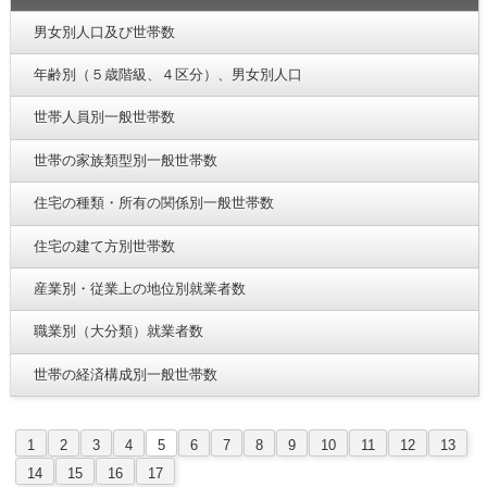
男女別人口及び世帯数
年齢別（５歳階級、４区分）、男女別人口
世帯人員別一般世帯数
世帯の家族類型別一般世帯数
住宅の種類・所有の関係別一般世帯数
住宅の建て方別世帯数
産業別・従業上の地位別就業者数
職業別（大分類）就業者数
世帯の経済構成別一般世帯数
1
2
3
4
5
6
7
8
9
10
11
12
13
14
15
16
17