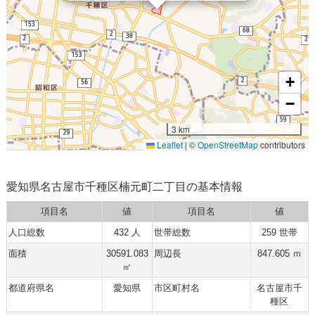
+
−
3 km
Leaflet
|
©
OpenStreetMap
contributors
愛知県名古屋市千種区楠元町二丁目の基本情報
項目名
値
項目名
値
人口総数
432 人
世帯総数
259 世帯
面積
30591.083
周辺長
847.605 ｍ
㎡
都道府県名
愛知県
市区町村名
名古屋市千
種区