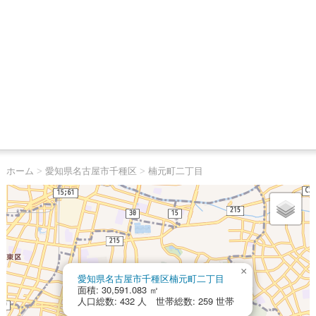
ホーム
>
愛知県名古屋市千種区
>
楠元町二丁目
×
愛知県名古屋市千種区楠元町二丁目
面積: 30,591.083 ㎡
人口総数: 432 人 世帯総数: 259 世帯