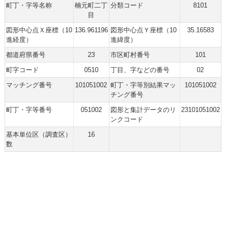
町丁・字等名称
楠元町二丁
分類コード
8101
目
図形中心点Ｘ座標（10
136.961196
図形中心点Ｙ座標（10
35.16583
進経度）
進緯度）
都道府県番号
23
市区町村番号
101
町字コード
0510
丁目、字などの番号
02
マッチング番号
101051002
町丁・字等別結果マッ
101051002
チング番号
町丁・字等番号
051002
図形と集計データのリ
23101051002
ンクコード
基本単位区（調査区）
16
数