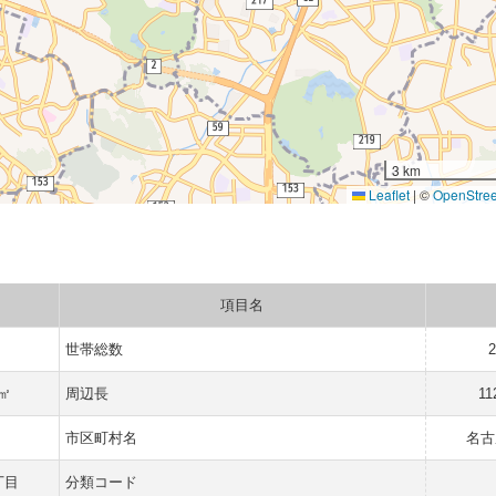
3 km
Leaflet
|
©
OpenStre
項目名
世帯総数
 ㎡
周辺長
11
市区町村名
名古
丁目
分類コード