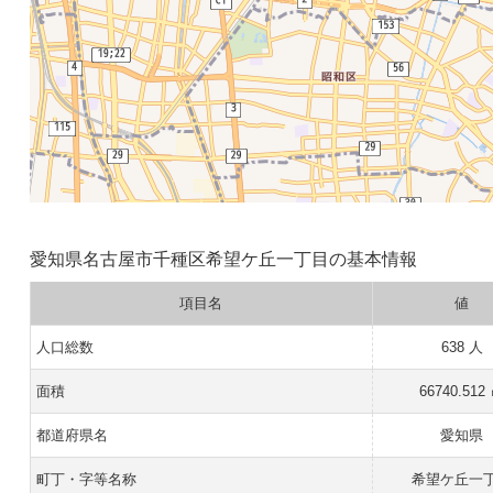
愛知県名古屋市千種区希望ケ丘一丁目の基本情報
項目名
値
人口総数
638 人
面積
66740.512
都道府県名
愛知県
町丁・字等名称
希望ケ丘一