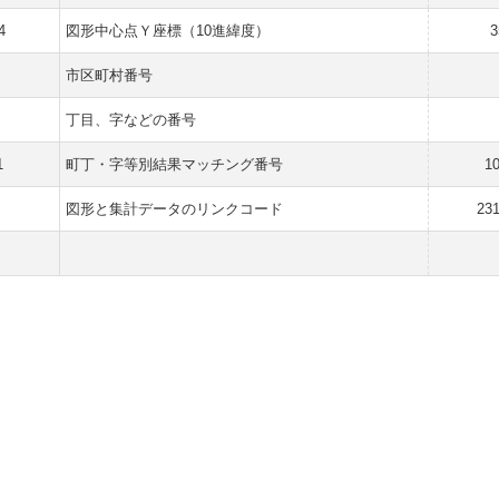
4
図形中心点Ｙ座標（10進緯度）
3
市区町村番号
丁目、字などの番号
1
町丁・字等別結果マッチング番号
1
図形と集計データのリンクコード
23