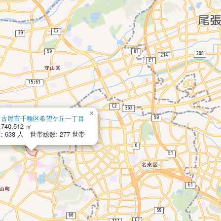
×
名古屋市千種区希望ケ丘一丁目
,740.512 ㎡
 638 人 世帯総数: 277 世帯