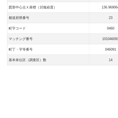
図形中心点Ｘ座標（10進経度）
136.96906
都道府県番号
23
町字コード
0460
マッチング番号
10104609
町丁・字等番号
046091
基本単位区（調査区）数
14