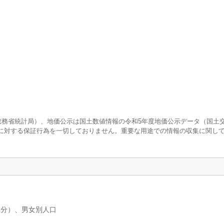
査（総務省統計局）、地価公示は国土数値情報の令和5年度地価公示データ（国土
に対する保証行為を一切しておりません。重要な用途での情報の収集に関し
区分）、男女別人口