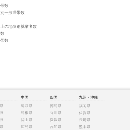
世帯数
係別一般世帯数
業上の地位別就業者数
者数
世帯数
中国
四国
九州・沖縄
県
鳥取県
徳島県
福岡県
府
島根県
香川県
佐賀県
府
岡山県
愛媛県
長崎県
県
広島県
高知県
熊本県