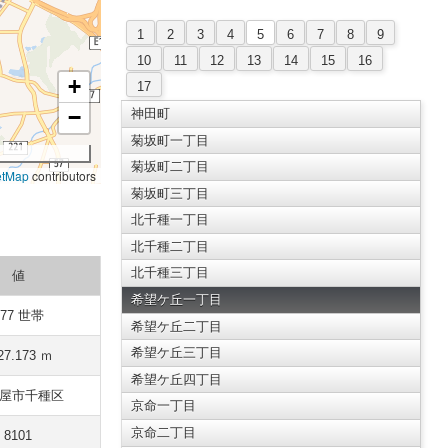
1
2
3
4
5
6
7
8
9
10
11
12
13
14
15
16
+
17
−
神田町
菊坂町一丁目
菊坂町二丁目
etMap
contributors
菊坂町三丁目
北千種一丁目
北千種二丁目
北千種三丁目
値
希望ケ丘一丁目
277 世帯
希望ケ丘二丁目
希望ケ丘三丁目
27.173 ｍ
希望ケ丘四丁目
屋市千種区
京命一丁目
京命二丁目
8101