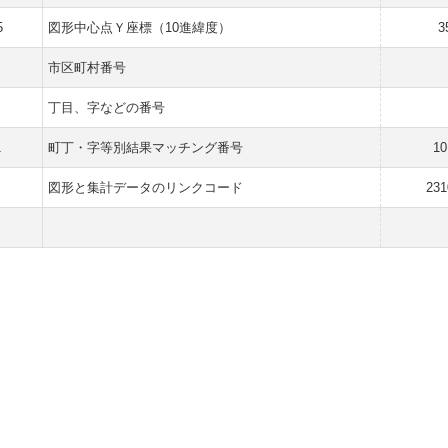
5
図形中心点Ｙ座標（10進緯度）
3
市区町村番号
丁目、字などの番号
1
町丁・字等別結果マッチング番号
10
図形と集計データのリンクコード
231