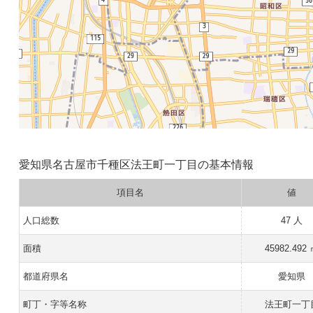
愛知県名古屋市千種区法王町一丁目の基本情報
項目名
値
人口総数
47 人
面積
45982.492
都道府県名
愛知県
町丁・字等名称
法王町一丁