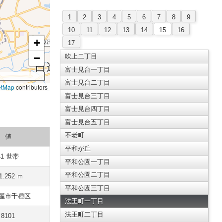
1
2
3
4
5
6
7
8
9
10
11
12
13
14
15
16
+
17
−
吹上二丁目
富士見台一丁目
富士見台二丁目
etMap
contributors
富士見台三丁目
富士見台四丁目
富士見台五丁目
不老町
値
平和が丘
41 世帯
平和公園一丁目
平和公園二丁目
1.252 ｍ
平和公園三丁目
屋市千種区
法王町一丁目
法王町二丁目
8101