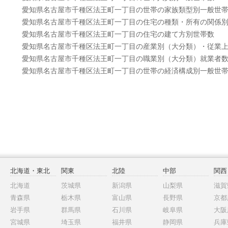
愛知県名古屋市千種区法王町一丁目の世帯の家族類型別一般世
愛知県名古屋市千種区法王町一丁目の住宅の種類・所有の関係
愛知県名古屋市千種区法王町一丁目の住宅の建て方別世帯数
愛知県名古屋市千種区法王町一丁目の産業別（大分類）・従業
愛知県名古屋市千種区法王町一丁目の職業別（大分類）就業者
愛知県名古屋市千種区法王町一丁目の世帯の経済構成別一般世
北海道・東北
関東
北陸
中部
関西
北海道
茨城県
新潟県
山梨県
滋賀
青森県
栃木県
富山県
長野県
京都
岩手県
群馬県
石川県
岐阜県
大阪
宮城県
埼玉県
福井県
静岡県
兵庫