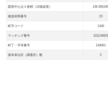
図形中心点Ｘ座標（10進経度）
136.95534
都道府県番号
23
町字コード
1340
マッチング番号
10113400
町丁・字等番号
134001
基本単位区（調査区）数
3