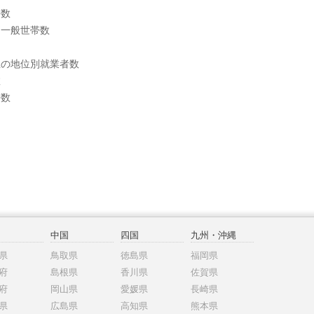
帯数
別一般世帯数
上の地位別就業者数
数
帯数
中国
四国
九州・沖縄
県
鳥取県
徳島県
福岡県
府
島根県
香川県
佐賀県
府
岡山県
愛媛県
長崎県
県
広島県
高知県
熊本県