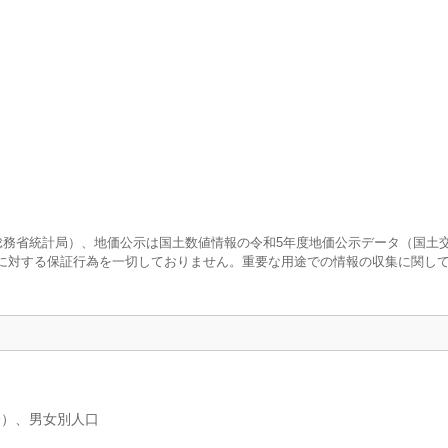
査（総務省統計局）、地価公示は国土数値情報の令和5年度地価公示データ（国土
に対する保証行為を一切しておりません。重要な用途での情報の収集に関し
分）、男女別人口