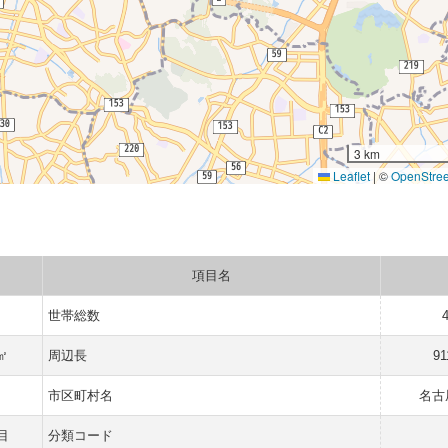
3 km
Leaflet
|
©
OpenStre
項目名
世帯総数
 ㎡
周辺長
91
市区町村名
名古
目
分類コード