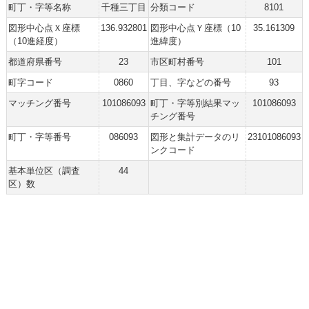
町丁・字等名称
千種三丁目
分類コード
8101
図形中心点Ｘ座標
136.932801
図形中心点Ｙ座標（10
35.161309
（10進経度）
進緯度）
都道府県番号
23
市区町村番号
101
町字コード
0860
丁目、字などの番号
93
マッチング番号
101086093
町丁・字等別結果マッ
101086093
チング番号
町丁・字等番号
086093
図形と集計データのリ
23101086093
ンクコード
基本単位区（調査
44
区）数