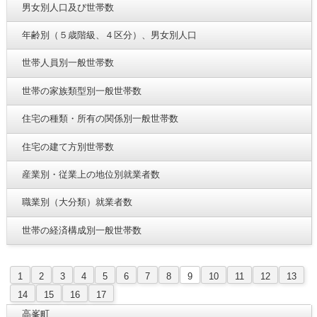
男女別人口及び世帯数
年齢別（５歳階級、４区分）、男女別人口
世帯人員別一般世帯数
世帯の家族類型別一般世帯数
住宅の種類・所有の関係別一般世帯数
住宅の建て方別世帯数
産業別・従業上の地位別就業者数
職業別（大分類）就業者数
世帯の経済構成別一般世帯数
1
2
3
4
5
6
7
8
9
10
11
12
13
14
15
16
17
高峯町