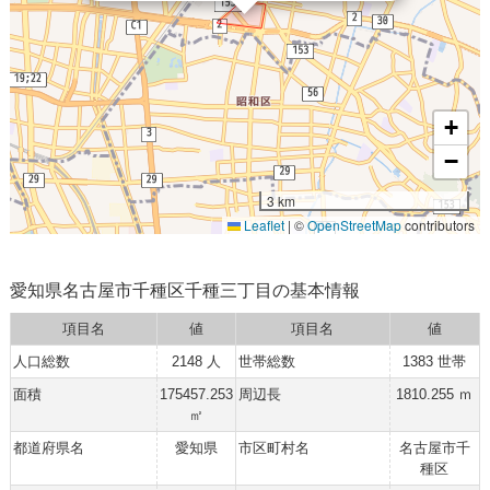
+
−
3 km
Leaflet
|
©
OpenStreetMap
contributors
愛知県名古屋市千種区千種三丁目の基本情報
項目名
値
項目名
値
人口総数
2148 人
世帯総数
1383 世帯
面積
175457.253
周辺長
1810.255 ｍ
㎡
都道府県名
愛知県
市区町村名
名古屋市千
種区