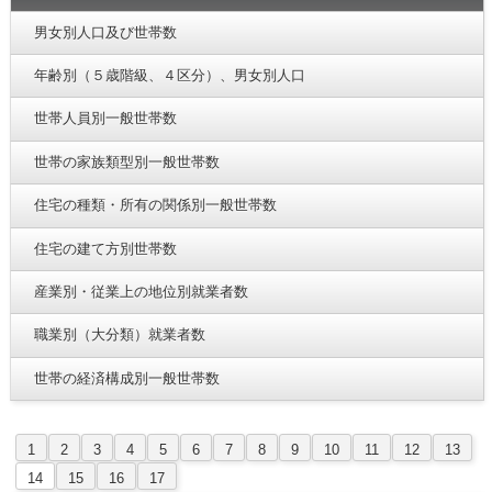
男女別人口及び世帯数
年齢別（５歳階級、４区分）、男女別人口
世帯人員別一般世帯数
世帯の家族類型別一般世帯数
住宅の種類・所有の関係別一般世帯数
住宅の建て方別世帯数
産業別・従業上の地位別就業者数
職業別（大分類）就業者数
世帯の経済構成別一般世帯数
1
2
3
4
5
6
7
8
9
10
11
12
13
14
15
16
17