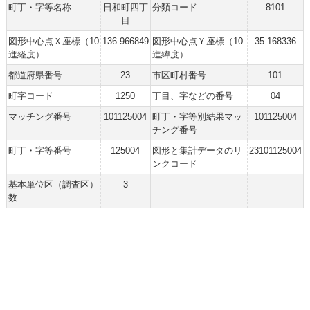
町丁・字等名称
日和町四丁
分類コード
8101
目
図形中心点Ｘ座標（10
136.966849
図形中心点Ｙ座標（10
35.168336
進経度）
進緯度）
都道府県番号
23
市区町村番号
101
町字コード
1250
丁目、字などの番号
04
マッチング番号
101125004
町丁・字等別結果マッ
101125004
チング番号
町丁・字等番号
125004
図形と集計データのリ
23101125004
ンクコード
基本単位区（調査区）
3
数