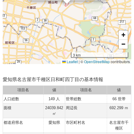
+
−
3 km
Leaflet
|
©
OpenStreetMap
contributors
愛知県名古屋市千種区日和町四丁目の基本情報
項目名
値
項目名
値
人口総数
149 人
世帯総数
66 世帯
面積
24039.842
周辺長
692.299 ｍ
㎡
都道府県名
愛知県
市区町村名
名古屋市千
種区