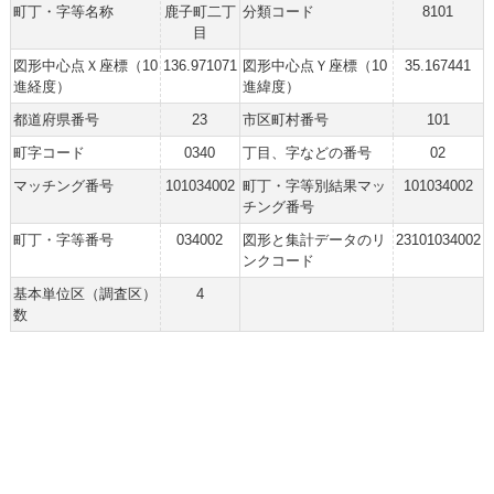
町丁・字等名称
鹿子町二丁
分類コード
8101
目
図形中心点Ｘ座標（10
136.971071
図形中心点Ｙ座標（10
35.167441
進経度）
進緯度）
都道府県番号
23
市区町村番号
101
町字コード
0340
丁目、字などの番号
02
マッチング番号
101034002
町丁・字等別結果マッ
101034002
チング番号
町丁・字等番号
034002
図形と集計データのリ
23101034002
ンクコード
基本単位区（調査区）
4
数