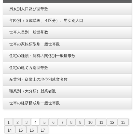
男女別人口及び世帯数
年齢別（５歳階級、４区分）、男女別人口
世帯人員別一般世帯数
世帯の家族類型別一般世帯数
住宅の種類・所有の関係別一般世帯数
住宅の建て方別世帯数
産業別・従業上の地位別就業者数
職業別（大分類）就業者数
世帯の経済構成別一般世帯数
1
2
3
4
5
6
7
8
9
10
11
12
13
14
15
16
17