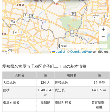
+
−
3 km
Leaflet
|
©
OpenStreetMap
contributors
愛知県名古屋市千種区鹿子町二丁目の基本情報
項目名
値
項目名
値
人口総数
124 人
世帯総数
64 世帯
面積
15486.347
周辺長
640.55 ｍ
㎡
都道府県名
愛知県
市区町村名
名古屋市千
種区