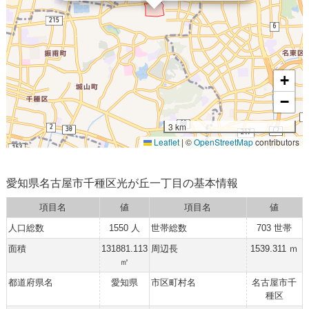
+
−
3 km
Leaflet
|
©
OpenStreetMap
contributors
愛知県名古屋市千種区光が丘一丁目の基本情報
項目名
値
項目名
値
人口総数
1550 人
世帯総数
703 世帯
面積
131881.113
周辺長
1539.311 ｍ
㎡
都道府県名
愛知県
市区町村名
名古屋市千
種区