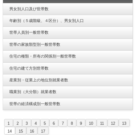
男女別人口及び世帯数
年齢別（５歳階級、４区分）、男女別人口
世帯人員別一般世帯数
世帯の家族類型別一般世帯数
住宅の種類・所有の関係別一般世帯数
住宅の建て方別世帯数
産業別・従業上の地位別就業者数
職業別（大分類）就業者数
世帯の経済構成別一般世帯数
1
2
3
4
5
6
7
8
9
10
11
12
13
14
15
16
17