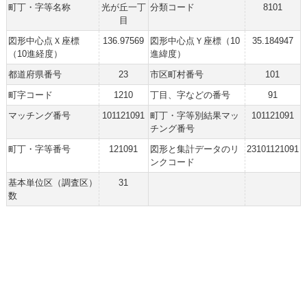
町丁・字等名称
光が丘一丁
分類コード
8101
目
図形中心点Ｘ座標
136.97569
図形中心点Ｙ座標（10
35.184947
（10進経度）
進緯度）
都道府県番号
23
市区町村番号
101
町字コード
1210
丁目、字などの番号
91
マッチング番号
101121091
町丁・字等別結果マッ
101121091
チング番号
町丁・字等番号
121091
図形と集計データのリ
23101121091
ンクコード
基本単位区（調査区）
31
数