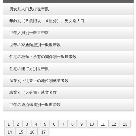
男女別人口及び世帯数
年齢別（５歳階級、４区分）、男女別人口
世帯人員別一般世帯数
世帯の家族類型別一般世帯数
住宅の種類・所有の関係別一般世帯数
住宅の建て方別世帯数
産業別・従業上の地位別就業者数
職業別（大分類）就業者数
世帯の経済構成別一般世帯数
1
2
3
4
5
6
7
8
9
10
11
12
13
14
15
16
17