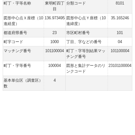
町丁・字等名称
東明町四丁
分類コード
8101
目
図形中心点Ｘ座標（10
136.973495
図形中心点Ｙ座標（10
35.165246
進経度）
進緯度）
都道府県番号
23
市区町村番号
101
町字コード
1000
丁目、字などの番号
04
マッチング番号
101100004
町丁・字等別結果マッ
101100004
チング番号
町丁・字等番号
100004
図形と集計データのリ
23101100004
ンクコード
基本単位区（調査区）
4
数