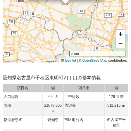
+
−
3 km
Leaflet
|
©
OpenStreetMap
contributors
愛知県名古屋市千種区東明町四丁目の基本情報
項目名
値
項目名
値
人口総数
292 人
世帯総数
126 世帯
面積
21879.635
周辺長
811.215 ｍ
㎡
都道府県名
愛知県
市区町村名
名古屋市千
種区