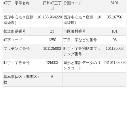
町丁・字等名称
日和町三丁
分類コード
8101
目
図形中心点Ｘ座標（10
136.964229
図形中心点Ｙ座標（10
35.16756
進経度）
進緯度）
都道府県番号
23
市区町村番号
101
町字コード
1250
丁目、字などの番号
03
マッチング番号
101125003
町丁・字等別結果マッ
101125003
チング番号
町丁・字等番号
125003
図形と集計データのリ
23101125003
ンクコード
基本単位区（調査区）
6
数