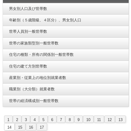
男女別人口及び世帯数
年齢別（５歳階級、４区分）、男女別人口
世帯人員別一般世帯数
世帯の家族類型別一般世帯数
住宅の種類・所有の関係別一般世帯数
住宅の建て方別世帯数
産業別・従業上の地位別就業者数
職業別（大分類）就業者数
世帯の経済構成別一般世帯数
1
2
3
4
5
6
7
8
9
10
11
12
13
14
15
16
17