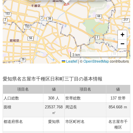
+
−
3 km
Leaflet
|
©
OpenStreetMap
contributors
愛知県名古屋市千種区日和町三丁目の基本情報
項目名
値
項目名
値
人口総数
308 人
世帯総数
137 世帯
面積
23537.768
周辺長
854.668 ｍ
㎡
都道府県名
愛知県
市区町村名
名古屋市千
種区