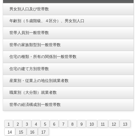
男女別人口及び世帯数
年齢別（５歳階級、４区分）、男女別人口
世帯人員別一般世帯数
世帯の家族類型別一般世帯数
住宅の種類・所有の関係別一般世帯数
住宅の建て方別世帯数
産業別・従業上の地位別就業者数
職業別（大分類）就業者数
世帯の経済構成別一般世帯数
1
2
3
4
5
6
7
8
9
10
11
12
13
14
15
16
17