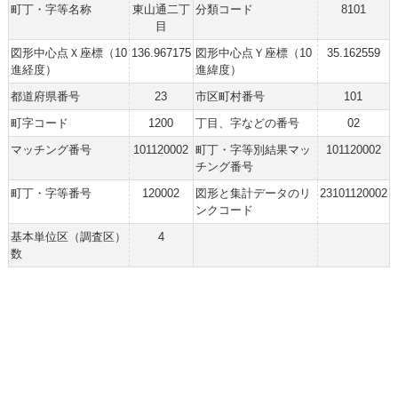
町丁・字等名称
東山通二丁
分類コード
8101
目
図形中心点Ｘ座標（10
136.967175
図形中心点Ｙ座標（10
35.162559
進経度）
進緯度）
都道府県番号
23
市区町村番号
101
町字コード
1200
丁目、字などの番号
02
マッチング番号
101120002
町丁・字等別結果マッ
101120002
チング番号
町丁・字等番号
120002
図形と集計データのリ
23101120002
ンクコード
基本単位区（調査区）
4
数