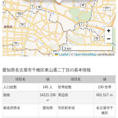
+
−
3 km
Leaflet
|
©
OpenStreetMap
contributors
愛知県名古屋市千種区東山通二丁目の基本情報
項目名
値
項目名
値
人口総数
145 人
世帯総数
130 世帯
面積
14121.236
周辺長
601.517 ｍ
㎡
都道府県名
愛知県
市区町村名
名古屋市千
種区