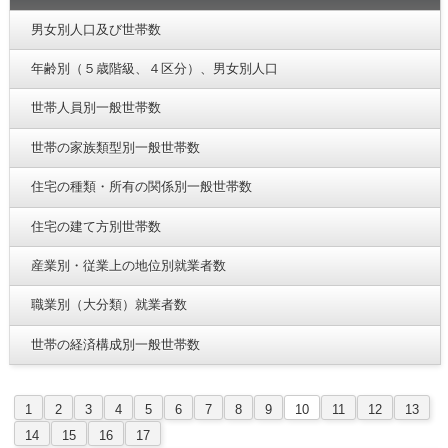
男女別人口及び世帯数
年齢別（５歳階級、４区分）、男女別人口
世帯人員別一般世帯数
世帯の家族類型別一般世帯数
住宅の種類・所有の関係別一般世帯数
住宅の建て方別世帯数
産業別・従業上の地位別就業者数
職業別（大分類）就業者数
世帯の経済構成別一般世帯数
1
2
3
4
5
6
7
8
9
10
11
12
13
14
15
16
17