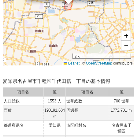
+
−
3 km
Leaflet
|
©
OpenStreetMap
contributors
愛知県名古屋市千種区千代田橋一丁目の基本情報
項目名
値
項目名
値
人口総数
1553 人
世帯総数
700 世帯
面積
190191.684
周辺長
1772.701 ｍ
㎡
都道府県名
愛知県
市区町村名
名古屋市千
種区