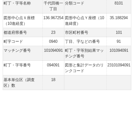
町丁・字等名称
千代田橋一
分類コード
8101
丁目
図形中心点Ｘ座標
136.967254
図形中心点Ｙ座標（10
35.188294
（10進経度）
進緯度）
都道府県番号
23
市区町村番号
101
町字コード
0940
丁目、字などの番号
91
マッチング番号
101094091
町丁・字等別結果マッ
101094091
チング番号
町丁・字等番号
094091
図形と集計データのリ
23101094091
ンクコード
基本単位区（調査
18
区）数