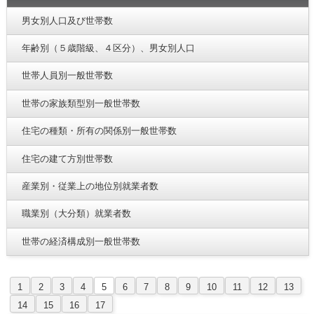
男女別人口及び世帯数
年齢別（５歳階級、４区分）、男女別人口
世帯人員別一般世帯数
世帯の家族類型別一般世帯数
住宅の種類・所有の関係別一般世帯数
住宅の建て方別世帯数
産業別・従業上の地位別就業者数
職業別（大分類）就業者数
世帯の経済構成別一般世帯数
1
2
3
4
5
6
7
8
9
10
11
12
13
14
15
16
17