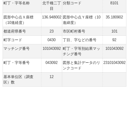
町丁・字等名称
北千種二丁
分類コード
8101
目
図形中心点Ｘ座標
136.948002
図形中心点Ｙ座標（10
35.180902
（10進経度）
進緯度）
都道府県番号
23
市区町村番号
101
町字コード
0430
丁目、字などの番号
92
マッチング番号
101043092
町丁・字等別結果マッ
101043092
チング番号
町丁・字等番号
043092
図形と集計データのリ
23101043092
ンクコード
基本単位区（調査
12
区）数