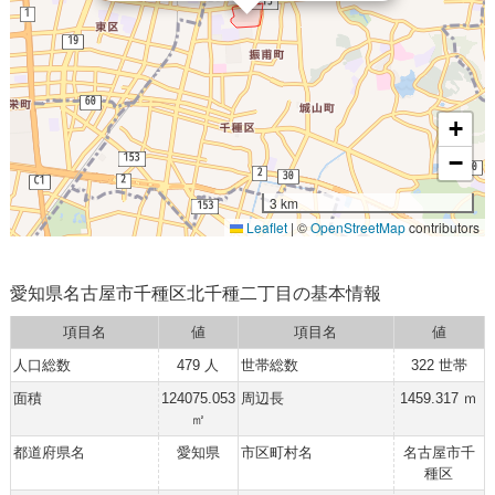
+
−
3 km
Leaflet
|
©
OpenStreetMap
contributors
愛知県名古屋市千種区北千種二丁目の基本情報
項目名
値
項目名
値
人口総数
479 人
世帯総数
322 世帯
面積
124075.053
周辺長
1459.317 ｍ
㎡
都道府県名
愛知県
市区町村名
名古屋市千
種区