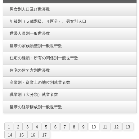
男女別人口及び世帯数
年齢別（５歳階級、４区分）、男女別人口
世帯人員別一般世帯数
世帯の家族類型別一般世帯数
住宅の種類・所有の関係別一般世帯数
住宅の建て方別世帯数
産業別・従業上の地位別就業者数
職業別（大分類）就業者数
世帯の経済構成別一般世帯数
1
2
3
4
5
6
7
8
9
10
11
12
13
14
15
16
17