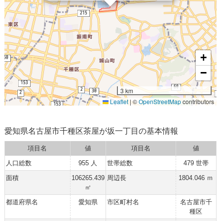
+
−
3 km
Leaflet
|
©
OpenStreetMap
contributors
愛知県名古屋市千種区茶屋が坂一丁目の基本情報
項目名
値
項目名
値
人口総数
955 人
世帯総数
479 世帯
面積
106265.439
周辺長
1804.046 ｍ
㎡
都道府県名
愛知県
市区町村名
名古屋市千
種区