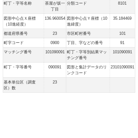
町丁・字等名称
茶屋が坂一
分類コード
8101
丁目
図形中心点Ｘ座標
136.960054
図形中心点Ｙ座標（10
35.184469
（10進経度）
進緯度）
都道府県番号
23
市区町村番号
101
町字コード
0900
丁目、字などの番号
91
マッチング番号
101090091
町丁・字等別結果マッ
101090091
チング番号
町丁・字等番号
090091
図形と集計データのリ
23101090091
ンクコード
基本単位区（調査
23
区）数